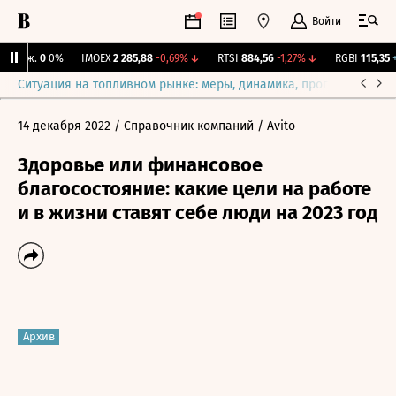
Войти
 Бирж.
0
0%
IMOEX
2 285,88
-0,69%
↓
RTSI
884,56
-1,27%
↓
RGBI
115,35
+0
Ситуация на топливном рынке: меры, динамика, прогнозы
Выб
14 декабря 2022
/ Справочник компаний
/ Avito
Здоровье или финансовое
благосостояние: какие цели на работе
и в жизни ставят себе люди на 2023 год
Архив