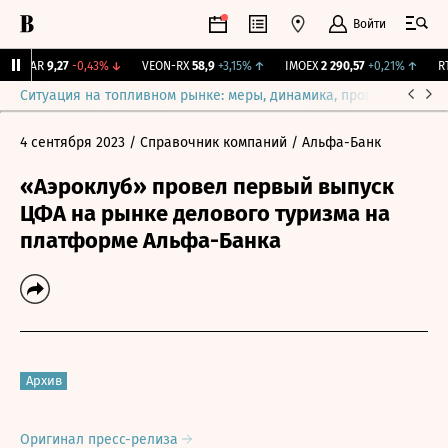
Войти
UTAR
9,27
-0,43%
↓
VEON-RX
58,9
+3,15%
↑
IMOEX
2 290,57
+0,21%
↑
RTS
Ситуация на топливном рынке: меры, динамика, прогнозы
Выб
4 сентября 2023
/ Справочник компаний
/ Альфа-Банк
«Аэроклуб» провел первый выпуск
ЦФА на рынке делового туризма на
платформе Альфа-Банка
Архив
Оригинал пресс-релиза