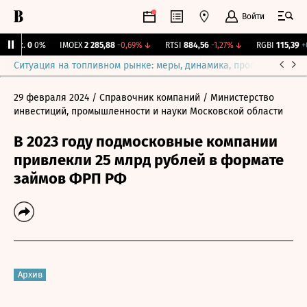
Войти
Бирж.
0
0%
IMOEX
2 285,88
-0,69%
↓
RTSI
884,56
-1,27%
↓
RGBI
115,39
+0,
Ситуация на топливном рынке: меры, динамика, прогнозы
Выб
29 февраля 2024
/ Справочник компаний
/ Министерство
инвестиций, промышленности и науки Московской области
В 2023 году подмосковные компании
привлекли 25 млрд рублей в формате
займов ФРП РФ
Архив