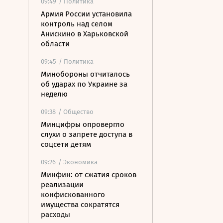
09:49
/ Политика
Армия России установила
контроль над селом
Анискино в Харьковской
области
09:45
/ Политика
Минобороны отчиталось
об ударах по Украине за
неделю
09:38
/ Общество
Минцифры опровергло
слухи о запрете доступа в
соцсети детям
09:26
/ Экономика
Минфин: от сжатия сроков
реализации
конфискованного
имущества сократятся
расходы