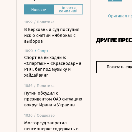
Новости
Новости
компаний
Оригинал п
10:22
/ Политика
В Верховный суд поступил
иск о снятии «Яблока» с
ДРУГИЕ ПРЕ
выборов
10:20
/
Спорт
Спорт на выходные:
«Спартак» – «Краснодар» в
Показать ещ
РПЛ, бег под музыку и
хайдайвинг
10:16
/ Политика
Путин обсудил с
президентом ОАЭ ситуацию
вокруг Ирана и Украины
10:10
/ Общество
Мосгорсуд запретил
пенсионерке содержать в