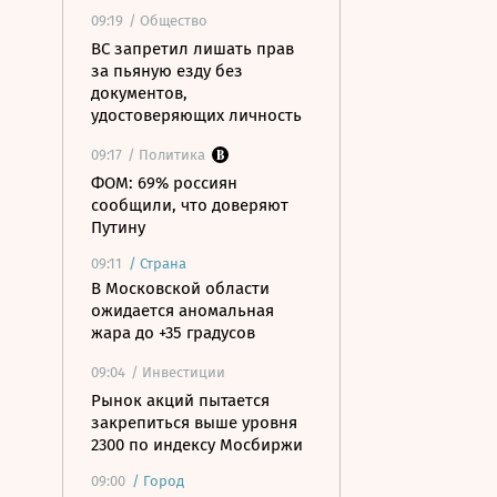
09:19
/ Общество
ВС запретил лишать прав
за пьяную езду без
документов,
удостоверяющих личность
09:17
/ Политика
ФОМ: 69% россиян
сообщили, что доверяют
Путину
09:11
/
Страна
В Московской области
ожидается аномальная
жара до +35 градусов
09:04
/ Инвестиции
Рынок акций пытается
закрепиться выше уровня
2300 по индексу Мосбиржи
09:00
/
Город