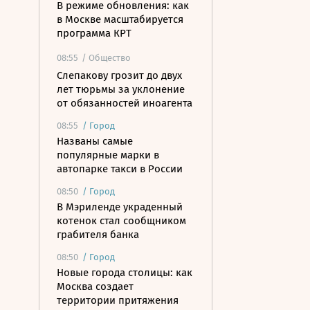
В режиме обновления: как
в Москве масштабируется
программа КРТ
08:55
/ Общество
Слепакову грозит до двух
лет тюрьмы за уклонение
от обязанностей иноагента
08:55
/
Город
Названы самые
популярные марки в
автопарке такси в России
08:50
/
Город
В Мэриленде украденный
котенок стал сообщником
грабителя банка
08:50
/
Город
Новые города столицы: как
Москва создает
территории притяжения