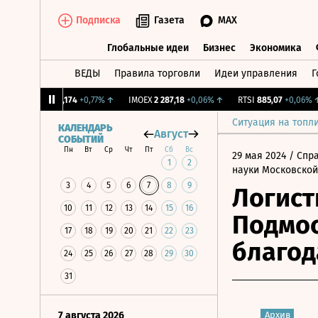
Подписка
Газета
MAX
Глобальные идеи
Бизнес
Экономика
ВЕДЫ
Правила торговли
Идеи управления
Г
Глобальные идеи
Бизнес
Экономик
CNY Бирж.
12,174
+0,77%
↑
IMOEX
2 287,18
+0,06%
↑
RTSI
885,07
+0,06%
↑
Ситуация на топл
КАЛЕНДАРЬ
Август
СОБЫТИЙ
Пн
Вт
Ср
Чт
Пт
Сб
Вс
29 мая 2024
/ Спр
1
2
науки Московской
3
4
5
6
7
8
9
Логист
10
11
12
13
14
15
16
Подмос
17
18
19
20
21
22
23
благод
24
25
26
27
28
29
30
31
7 августа 2026
Архив