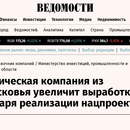
Финансы
Инвестиции
Технологии
Медиа
Недвижимость
ород
Ведомости&
Аналитика
Капитал
Страна
Промышле
а
Финансы
Инвестиции
Технологии
Медиа
Недвижимос
RGBI
115,26
+0,02%
↑
RGBITR
776,08
+0,05%
↑
PIKK
584,1
-0,92%
↓
CNY
ивном рынке: меры, динамика, прогнозы
Выбор редакции
Выбо
авочник компаний
/ Министерство инвестиций, промышленности и
 области
ическая компания из
ковья увеличит выработ
аря реализации нацпроек