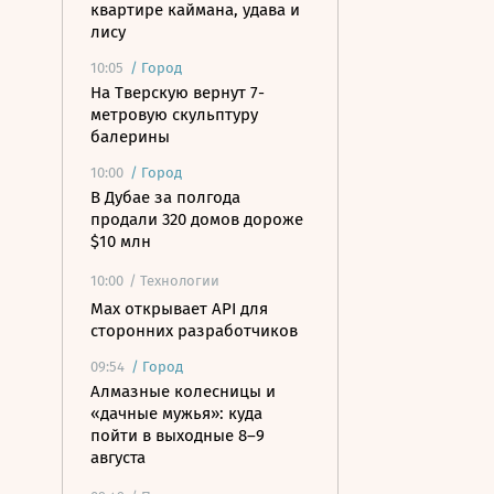
квартире каймана, удава и
лису
10:05
/
Город
На Тверскую вернут 7-
метровую скульптуру
балерины
10:00
/
Город
В Дубае за полгода
продали 320 домов дороже
$10 млн
10:00
/ Технологии
Mах открывает API для
сторонних разработчиков
09:54
/
Город
Алмазные колесницы и
«дачные мужья»: куда
пойти в выходные 8–9
августа