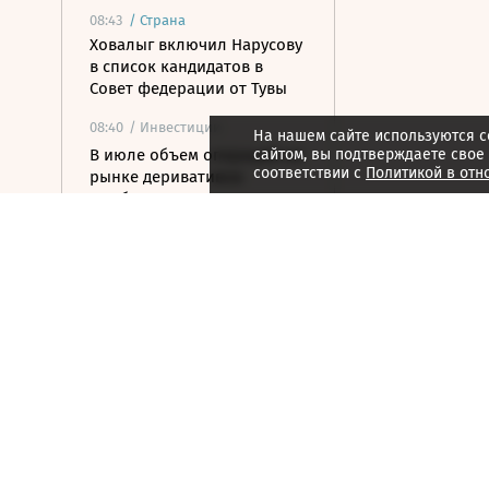
08:43
/
Страна
Ховалыг включил Нарусову
в список кандидатов в
Совет федерации от Тувы
08:40
/ Инвестиции
На нашем сайте используются c
В июле объем операций на
сайтом, вы подтверждаете свое
соответствии с
Политикой в отн
рынке деривативов
Мосбиржи достиг 17,5 трлн
рублей
08:30
/ Технологии
Шадаев: Max с нами
навсегда
08:25
/
Город
От города с гарантией: чем
«Московские кварталы»
привлекают покупателей
08:15
/
Город
Владислав Овчинский: