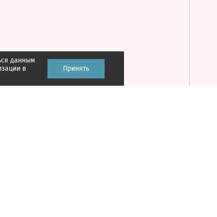
ься данным
Принять
изации в