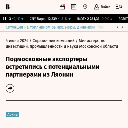
Войти
115,3
+0,1%
↑
CNY Бирж.
12,239
+1,31%
↑
IMOEX
2 281,31
-0,2%
↓
RGBITR
Ситуация на топливном рынке: меры, динамика, прогнозы
Выб
4 июня 2024
/ Справочник компаний
/ Министерство
инвестиций, промышленности и науки Московской области
Подмосковные экспортеры
встретились с потенциальными
партнерами из Ляонин
Архив