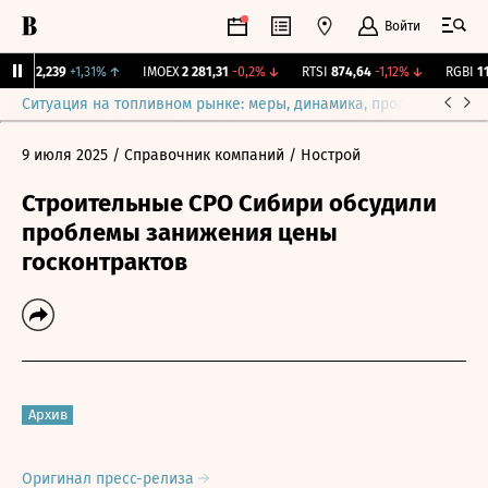
Войти
рж.
12,239
+1,31%
↑
IMOEX
2 281,31
-0,2%
↓
RTSI
874,64
-1,12%
↓
RGBI
115
Ситуация на топливном рынке: меры, динамика, прогнозы
Выб
9 июля 2025
/ Справочник компаний
/ Нострой
Строительные СРО Сибири обсудили
проблемы занижения цены
госконтрактов
Архив
Оригинал пресс-релиза