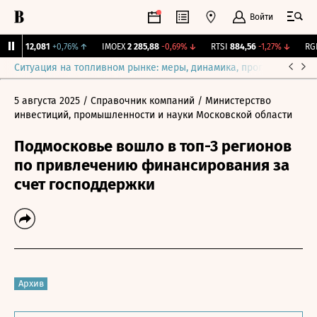
Войти
ирж.
12,081
+0,76%
↑
IMOEX
2 285,88
-0,69%
↓
RTSI
884,56
-1,27%
↓
RGBI
Ситуация на топливном рынке: меры, динамика, прогнозы
Выб
5 августа 2025
/ Справочник компаний
/ Министерство
инвестиций, промышленности и науки Московской области
Подмосковье вошло в топ-3 регионов
по привлечению финансирования за
счет господдержки
Архив