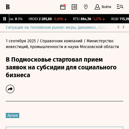
Войти
 Бирж.
0
0%
IMOEX
2 285,88
-0,69%
↓
RTSI
884,56
-1,27%
↓
RGBI
115,39
+
Ситуация на топливном рынке: меры, динамика, прогнозы
Выб
1 сентября 2025
/ Справочник компаний
/ Министерство
инвестиций, промышленности и науки Московской области
В Подмосковье стартовал прием
заявок на субсидии для социального
бизнеса
Архив