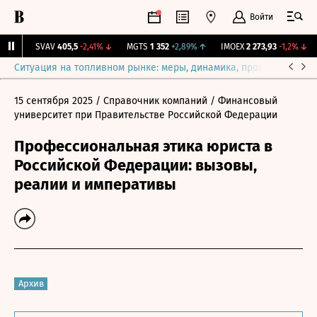
Войти
%
↑
SVAV
405,5
-2,41%
↓
MGTS
1 352
+2,89%
↑
IMOEX
2 273,93
-1,2%
↓
Ситуация на топливном рынке: меры, динамика, прогнозы
Выб
15 сентября 2025
/ Справочник компаний
/ Финансовый
университет при Правительстве Российской Федерации
Профессиональная этика юриста в
Российской Федерации: вызовы,
реалии и императивы
Архив