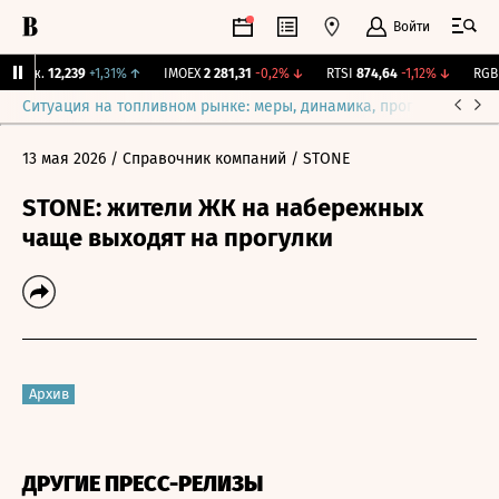
Войти
Бирж.
12,239
+1,31%
↑
IMOEX
2 281,31
-0,2%
↓
RTSI
874,64
-1,12%
↓
RGBI
Ситуация на топливном рынке: меры, динамика, прогнозы
Выб
13 мая 2026
/ Справочник компаний
/ STONE
STONE: жители ЖК на набережных
чаще выходят на прогулки
Архив
ДРУГИЕ ПРЕСС-РЕЛИЗЫ