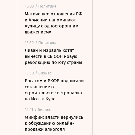
16:08
/ Политика
Матвиенко: отношения РФ
и Армении напоминают
«улицу с односторонним
движением»
15:59
/ Политика
Ливан и Израиль хотят
вынести в СБ ООН новую
резолюцию по югу страны
15:50
/ Бизнес
Росатом и РКФР подписали
соглашение о
строительстве ветропарка
на Иссык-Куле
15:41
/ Бизнес
Минфин: власти вернулись
к обсуждению онлайн-
продажи алкоголя