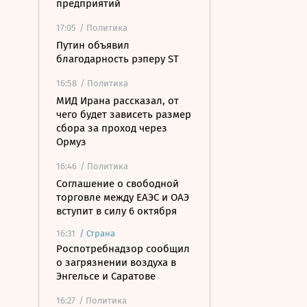
предприятий
17:05
/ Политика
Путин объявил
благодарность рэперу ST
16:58
/ Политика
МИД Ирана рассказал, от
чего будет зависеть размер
сбора за проход через
Ормуз
16:46
/ Политика
Соглашение о свободной
торговле между ЕАЭС и ОАЭ
вступит в силу 6 октября
16:31
/
Страна
Роспотребнадзор сообщил
о загрязнении воздуха в
Энгельсе и Саратове
16:27
/ Политика