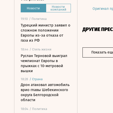
Новости
Новости
Оригинал п
компаний
19:10
/ Политика
Турецкий министр заявил о
ДРУГИЕ ПРЕ
сложном положении
Европы из-за отказа от
газа из РФ
18:44
/ Стиль жизни
Показать ещ
Руслан Терновой выиграл
чемпионат Европы в
прыжках с 10-метровой
вышки
18:28
/
Страна
Дрон атаковал автомобиль
врио главы Шебекинского
округа Белгородской
области
18:04
/ Политика