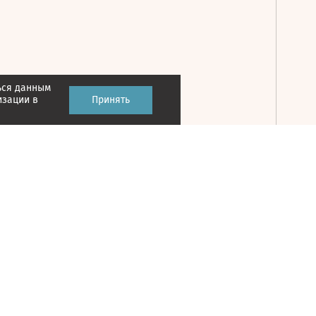
ься данным
Принять
изации в