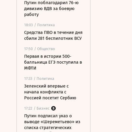
Путин поблагодарил 76-ю
дивизию ВДВ за боевую
работу
18:03
/ Политика
Средства ПВО в течение дня
сбили 281 беспилотник ВСУ
17:50
/ Общество
Первая в истории 500-
балльница ЕГЭ поступила в
МФТИ
17:33
/ Политика
Зеленский впервые с
начала конфликта с
Россией посетит Сербию
17:22
/ Бизнес
Путин подписал указ о
выводе «Шереметьево» из
списка стратегических