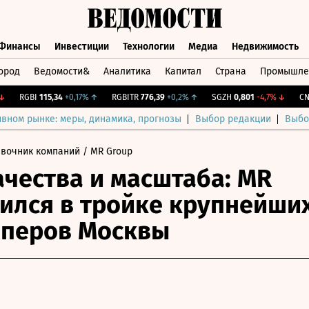
Финансы
Инвестиции
Технологии
Медиа
Недвижимость
ород
Ведомости&
Аналитика
Капитал
Страна
Промышле
а
Финансы
Инвестиции
Технологии
Медиа
Недвижимос
RGBI
115,34
+0,17%
↑
RGBITR
776,39
+0,2%
↑
SGZH
0,801
-4,7%
↓
CNY Б
ивном рынке: меры, динамика, прогнозы
Выбор редакции
Выбо
авочник компаний
/ MR Group
ачества и масштаба: MR
ился в тройке крупнейши
оперов Москвы