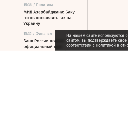
15:36
/ Политика
МИД Азербайджана: Баку
готов поставлять газ на
Украину
15:32
/ Финансы
На нашем сайте используются c
сайтом, вы подтверждаете свое
Банк России поднял
соответствии с
Политикой в отн
официальный курс
доллара выше 81 рубля
15:23
/ Бизнес
Путин постановил создать
в Якутии и Смоленской
области алмазный кластер
15:21
/ Политика
Путин упростил
присвоение воинских
званий добровольцам
15:12
/ Политика
РФ не получала обращений