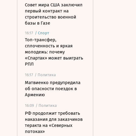
Совет мира США заключил
первый контракт на
строительство военной
базы в Газе
16:17
/
Спорт
Топ-трансфер,
сплоченность и яркая
молодежь: почему
«Спартак» может выиграть
РПЛ
16:17
/ Политика
Матвиенко предупредила
об опасности поездок в
Армению
16:09
/ Политика
РФ продолжит требовать
наказания для заказчиков
теракта на «Северных
потоках»