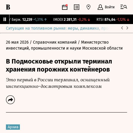
Войти
CNY Бирж.
12,239
+1,31%
↑
IMOEX
2 281,31
-0,2%
↓
RTSI
874,64
-1,12%
↓
Ситуация на топливном рынке: меры, динамика, прогнозы
Выб
26 мая 2026
/ Справочник компаний
/ Министерство
инвестиций, промышленности и науки Московской области
В Подмосковье открыли терминал
хранения порожних контейнеров
Это первый в России терминал, оснащенный
инспекционно-досмотровым комплексом
Архив