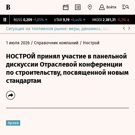
Войти
%
↑
RGSS
0,209
+1,85%
↑
UTAR
9,19
+0,44%
↑
IMOEX
2 281,31
-0,2%
↓
R
Ситуация на топливном рынке: меры, динамика, прогнозы
Выб
1 июля 2026
/ Справочник компаний
/ Нострой
НОСТРОЙ принял участие в панельной
дискуссии Отраслевой конференции
по строительству, посвященной новым
стандартам
Архив