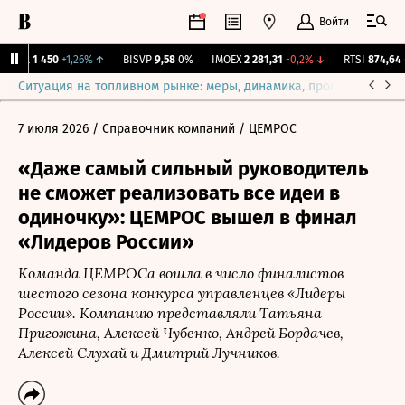
Войти
BRZL
1 450
+1,26%
↑
BISVP
9,58
0%
IMOEX
2 281,31
-0,2%
↓
RTSI
874,64
-1
Ситуация на топливном рынке: меры, динамика, прогнозы
Выб
7 июля 2026
/ Справочник компаний
/ ЦЕМРОС
«Даже самый сильный руководитель
не сможет реализовать все идеи в
одиночку»: ЦЕМРОС вышел в финал
«Лидеров России»
Команда ЦЕМРОСа вошла в число финалистов
шестого сезона конкурса управленцев «Лидеры
России». Компанию представляли Татьяна
Пригожина, Алексей Чубенко, Андрей Бордачев,
Алексей Слухай и Дмитрий Лучников.