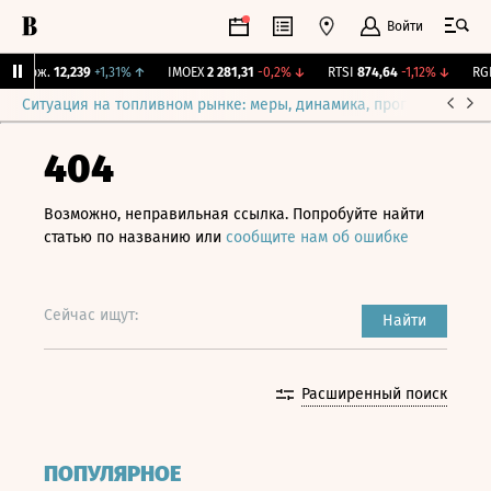
Войти
 Бирж.
12,239
+1,31%
↑
IMOEX
2 281,31
-0,2%
↓
RTSI
874,64
-1,12%
↓
RGBI
Ситуация на топливном рынке: меры, динамика, прогнозы
Выб
404
Возможно, неправильная ссылка. Попробуйте найти
статью по названию или
сообщите нам об ошибке
Сейчас ищут:
Найти
Расширенный поиск
ПОПУЛЯРНОЕ