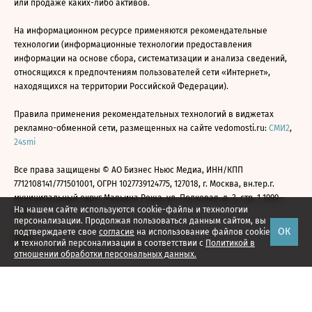
или продаже каких-либо активов.
На информационном ресурсе применяются рекомендательные
технологии (информационные технологии предоставления
информации на основе сбора, систематизации и анализа сведений,
относящихся к предпочтениям пользователей сети «Интернет»,
находящихся на территории Российской Федерации).
Правила применения рекомендательных технологий в виджетах
рекламно-обменной сети, размещенных на сайте vedomosti.ru:
СМИ2
,
24smi
Все права защищены © АО Бизнес Ньюс Медиа, ИНН/КПП
7712108141/771501001, ОГРН 1027739124775, 127018, г. Москва, вн.тер.г.
муниципальный округ Марьина Роща, ул. Полковая, д. 3, стр. 1 1999—
На нашем сайте используются cookie-файлы и технологии
2026
персонализации. Продолжая пользоваться данным сайтом, вы
ОК
подтверждаете свое
согласие
на использование файлов cookie
и технологий персонализации в соответствии с
Политикой в
отношении обработки персональных данных.