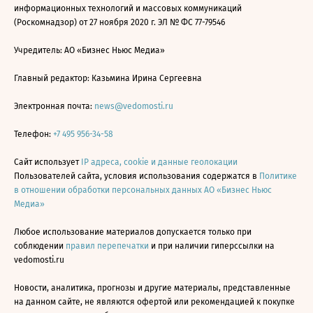
информационных технологий и массовых коммуникаций
(Роскомнадзор) от 27 ноября 2020 г. ЭЛ № ФС 77-79546
Учредитель: АО «Бизнес Ньюс Медиа»
Главный редактор: Казьмина Ирина Сергеевна
Электронная почта:
news@vedomosti.ru
Телефон:
+7 495 956-34-58
Сайт использует
IP адреса, cookie и данные геолокации
Пользователей сайта, условия использования содержатся в
Политике
в отношении обработки персональных данных АО «Бизнес Ньюс
Медиа»
Любое использование материалов допускается только при
соблюдении
правил перепечатки
и при наличии гиперссылки на
vedomosti.ru
Новости, аналитика, прогнозы и другие материалы, представленные
на данном сайте, не являются офертой или рекомендацией к покупке