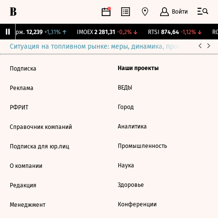
Войти
NY Бирж.
12,239
+1,31%
↑
IMOEX
2 281,31
-0,2%
↓
RTSI
874,64
-1,12%
↓
RG
Ситуация на топливном рынке: меры, динамика, прогнозы
Выб
Наши проекты
Подписка
ВЕДЫ
Реклама
Город
РФРИТ
Аналитика
Справочник компаний
Промышленность
Подписка для юр.лиц
Наука
О компании
Здоровье
Редакция
Конференции
Менеджмент