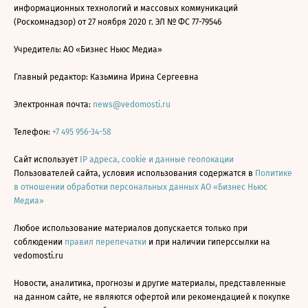
информационных технологий и массовых коммуникаций
(Роскомнадзор) от 27 ноября 2020 г. ЭЛ № ФС 77-79546
Учредитель: АО «Бизнес Ньюс Медиа»
Главный редактор: Казьмина Ирина Сергеевна
Электронная почта:
news@vedomosti.ru
Телефон:
+7 495 956-34-58
Сайт использует
IP адреса, cookie и данные геолокации
Пользователей сайта, условия использования содержатся в
Политике
в отношении обработки персональных данных АО «Бизнес Ньюс
Медиа»
Любое использование материалов допускается только при
соблюдении
правил перепечатки
и при наличии гиперссылки на
vedomosti.ru
Новости, аналитика, прогнозы и другие материалы, представленные
на данном сайте, не являются офертой или рекомендацией к покупке