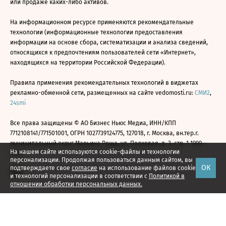
или продаже каких-либо активов.
На информационном ресурсе применяются рекомендательные
технологии (информационные технологии предоставления
информации на основе сбора, систематизации и анализа сведений,
относящихся к предпочтениям пользователей сети «Интернет»,
находящихся на территории Российской Федерации).
Правила применения рекомендательных технологий в виджетах
рекламно-обменной сети, размещенных на сайте vedomosti.ru:
СМИ2
,
24smi
Все права защищены © АО Бизнес Ньюс Медиа, ИНН/КПП
7712108141/771501001, ОГРН 1027739124775, 127018, г. Москва, вн.тер.г.
муниципальный округ Марьина Роща, ул. Полковая, д. 3, стр. 1 1999—
На нашем сайте используются cookie-файлы и технологии
2026
персонализации. Продолжая пользоваться данным сайтом, вы
ОК
подтверждаете свое
согласие
на использование файлов cookie
и технологий персонализации в соответствии с
Политикой в
отношении обработки персональных данных.