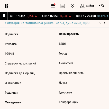
Войти
%
↓
MGTS
1 312
-0,15%
↓
CHKZ
16 050
-0,93%
↓
IMOEX
2 293,08
+0,31%
↑
Ситуация на топливном рынке: меры, динамика, прогнозы
Выб
Наши проекты
Подписка
ВЕДЫ
Реклама
Город
РФРИТ
Аналитика
Справочник компаний
Промышленность
Подписка для юр.лиц
Наука
О компании
Здоровье
Редакция
Конференции
Менеджмент