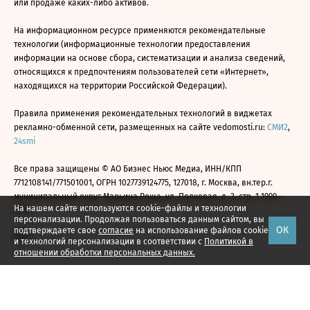
или продаже каких-либо активов.
На информационном ресурсе применяются рекомендательные
технологии (информационные технологии предоставления
информации на основе сбора, систематизации и анализа сведений,
относящихся к предпочтениям пользователей сети «Интернет»,
находящихся на территории Российской Федерации).
Правила применения рекомендательных технологий в виджетах
рекламно-обменной сети, размещенных на сайте vedomosti.ru:
СМИ2
,
24smi
Все права защищены © АО Бизнес Ньюс Медиа, ИНН/КПП
7712108141/771501001, ОГРН 1027739124775, 127018, г. Москва, вн.тер.г.
муниципальный округ Марьина Роща, ул. Полковая, д. 3, стр. 1 1999—
На нашем сайте используются cookie-файлы и технологии
2026
персонализации. Продолжая пользоваться данным сайтом, вы
ОК
подтверждаете свое
согласие
на использование файлов cookie
и технологий персонализации в соответствии с
Политикой в
отношении обработки персональных данных.