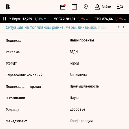
Войти
CNY Бирж.
12,239
+1,31%
↑
IMOEX
2 281,31
-0,2%
↓
RTSI
874,64
-1,12%
↓
Ситуация на топливном рынке: меры, динамика, прогнозы
Выб
Наши проекты
Подписка
ВЕДЫ
Реклама
Город
РФРИТ
Аналитика
Справочник компаний
Промышленность
Подписка для юр.лиц
Наука
О компании
Здоровье
Редакция
Конференции
Менеджмент