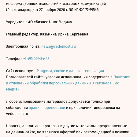
информационных технологий и массовых коммуникаций
(Роскомнадзор) от 27 ноября 2020 г. ЭЛ № ФС 77-79546
Учредитель: АО «Бизнес Ньюс Медиа»
Главный редактор: Казьмина Ирина Сергеевна
Электронная почта:
news@vedomosti.ru
Телефон:
+7 495 956-34-58
Сайт использует
IP адреса, cookie и данные геолокации
Пользователей сайта, условия использования содержатся в
Политике
в отношении обработки персональных данных АО «Бизнес Ньюс
Медиа»
Любое использование материалов допускается только при
соблюдении
правил перепечатки
и при наличии гиперссылки на
vedomosti.ru
Новости, аналитика, прогнозы и другие материалы, представленные
на данном сайте, не являются офертой или рекомендацией к покупке