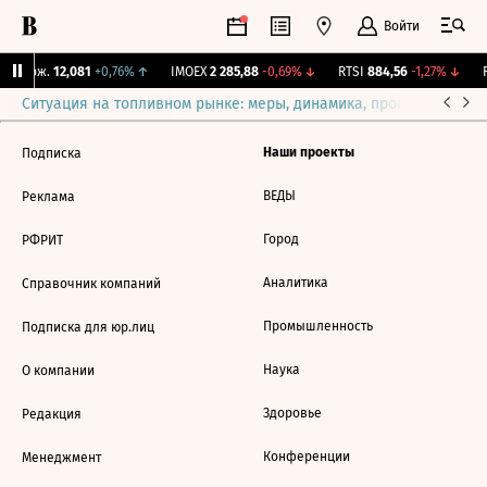
Войти
Y Бирж.
12,081
+0,76%
↑
IMOEX
2 285,88
-0,69%
↓
RTSI
884,56
-1,27%
↓
R
Ситуация на топливном рынке: меры, динамика, прогнозы
Выб
Наши проекты
Подписка
ВЕДЫ
Реклама
Город
РФРИТ
Аналитика
Справочник компаний
Промышленность
Подписка для юр.лиц
Наука
О компании
Здоровье
Редакция
Конференции
Менеджмент