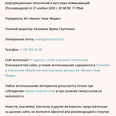
информационных технологий и массовых коммуникаций
(Роскомнадзор) от 27 ноября 2020 г. ЭЛ № ФС 77-79546
Учредитель: АО «Бизнес Ньюс Медиа»
Главный редактор: Казьмина Ирина Сергеевна
Электронная почта:
news@vedomosti.ru
Телефон:
+7 495 956-34-58
Сайт использует
IP адреса, cookie и данные геолокации
Пользователей сайта, условия использования содержатся в
Политике
в отношении обработки персональных данных АО «Бизнес Ньюс
Медиа»
Любое использование материалов допускается только при
соблюдении
правил перепечатки
и при наличии гиперссылки на
vedomosti.ru
Новости, аналитика, прогнозы и другие материалы, представленные
на данном сайте, не являются офертой или рекомендацией к покупке