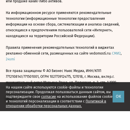
или продаже каких-либо активов.
На информационном ресурсе применяются рекомендательные
технологии (информационные технологии предоставления
информации на основе сбора, систематизации и анализа сведений,
относящихся к предпочтениям пользователей сети «Интернет»,
находящихся на территории Российской Федерации).
Правила применения рекомендательных технологий в виджетах
рекламно-обменной сети, размещенных на сайте vedomosti.ru:
СМИ2
,
24smi
Все права защищены © АО Бизнес Ньюс Медиа, ИНН/КПП
7712108141/771501001, ОГРН 1027739124775, 127018, г. Москва, вн.тер.г.
муниципальный округ Марьина Роща, ул. Полковая, д. 3, стр. 1 1999—
На нашем сайте используются cookie-файлы и технологии
2026
персонализации. Продолжая пользоваться данным сайтом, вы
ОК
подтверждаете свое
согласие
на использование файлов cookie
и технологий персонализации в соответствии с
Политикой в
отношении обработки персональных данных.