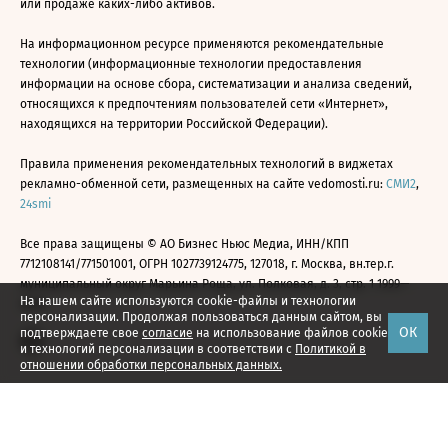
или продаже каких-либо активов.
На информационном ресурсе применяются рекомендательные
технологии (информационные технологии предоставления
информации на основе сбора, систематизации и анализа сведений,
относящихся к предпочтениям пользователей сети «Интернет»,
находящихся на территории Российской Федерации).
Правила применения рекомендательных технологий в виджетах
рекламно-обменной сети, размещенных на сайте vedomosti.ru:
СМИ2
,
24smi
Все права защищены © АО Бизнес Ньюс Медиа, ИНН/КПП
7712108141/771501001, ОГРН 1027739124775, 127018, г. Москва, вн.тер.г.
муниципальный округ Марьина Роща, ул. Полковая, д. 3, стр. 1 1999—
На нашем сайте используются cookie-файлы и технологии
2026
персонализации. Продолжая пользоваться данным сайтом, вы
ОК
подтверждаете свое
согласие
на использование файлов cookie
и технологий персонализации в соответствии с
Политикой в
отношении обработки персональных данных.