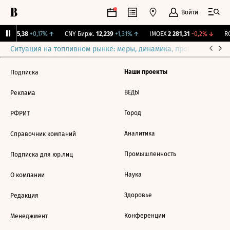
Войти
BI
115,38
+0,17%
↑
CNY Бирж.
12,239
+1,31%
↑
IMOEX
2 281,31
-0,2%
↓
RG
Ситуация на топливном рынке: меры, динамика, прогнозы
Выб
Наши проекты
Подписка
ВЕДЫ
Реклама
Город
РФРИТ
Аналитика
Справочник компаний
Промышленность
Подписка для юр.лиц
Наука
О компании
Здоровье
Редакция
Конференции
Менеджмент