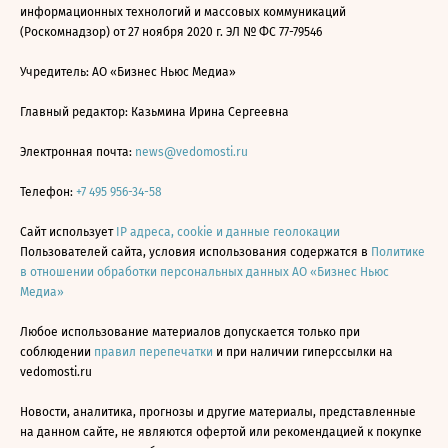
информационных технологий и массовых коммуникаций
(Роскомнадзор) от 27 ноября 2020 г. ЭЛ № ФС 77-79546
Учредитель: АО «Бизнес Ньюс Медиа»
Главный редактор: Казьмина Ирина Сергеевна
Электронная почта:
news@vedomosti.ru
Телефон:
+7 495 956-34-58
Сайт использует
IP адреса, cookie и данные геолокации
Пользователей сайта, условия использования содержатся в
Политике
в отношении обработки персональных данных АО «Бизнес Ньюс
Медиа»
Любое использование материалов допускается только при
соблюдении
правил перепечатки
и при наличии гиперссылки на
vedomosti.ru
Новости, аналитика, прогнозы и другие материалы, представленные
на данном сайте, не являются офертой или рекомендацией к покупке