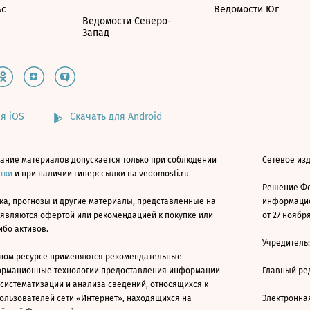
ьс
Ведомости Юг
Ведомости Северо-
Запад
я iOS
Скачать для Android
ание материалов допускается только при соблюдении
Сетевое изд
атки
и при наличии гиперссылки на vedomosti.ru
Решение Фе
ка, прогнозы и другие материалы, представленные на
информацио
 являются офертой или рекомендацией к покупке или
от 27 ноября
ибо активов.
Учредитель
ном ресурсе применяются рекомендательные
ормационные технологии предоставления информации
Главный ре
 систематизации и анализа сведений, относящихся к
ользователей сети «Интернет», находящихся на
Электронна