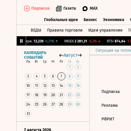
Подписка
Газета
MAX
Глобальные идеи
Бизнес
Экономика
ВЕДЫ
Правила торговли
Идеи управления
Г
Глобальные идеи
Бизнес
Экономик
37%
↓
CNY Бирж.
12,239
+1,31%
↑
IMOEX
2 281,31
-0,2%
↓
RTSI
874,64
-1,1
Ситуация на топл
КАЛЕНДАРЬ
Август
СОБЫТИЙ
Пн
Вт
Ср
Чт
Пт
Сб
Вс
1
2
3
4
5
6
7
8
9
10
11
12
13
14
15
16
Подписка
17
18
19
20
21
22
23
24
25
26
27
28
29
30
Реклама
31
РФРИТ
7 августа 2026