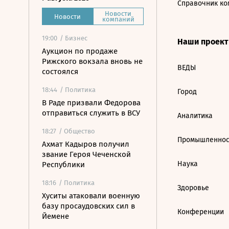
Справочник ко
Новости
Новости
компаний
19:00
/ Бизнес
Наши проек
Аукцион по продаже
Рижского вокзала вновь не
ВЕДЫ
состоялся
18:44
/ Политика
Город
В Раде призвали Федорова
отправиться служить в ВСУ
Аналитика
18:27
/ Общество
Промышленнос
Ахмат Кадыров получил
звание Героя Чеченской
Наука
Республики
18:16
/ Политика
Здоровье
Хуситы атаковали военную
базу просаудовских сил в
Конференции
Йемене