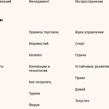
мпаний
Менеджмент
Распространение
ты
Правила торговли
Идеи управления
Ведомости&
Спорт
Капитал
Страна
ть
Инновации и
Устойчивое развити
технологии
Право
Как потратить
Думай
Туризм
Техуспех
Форум