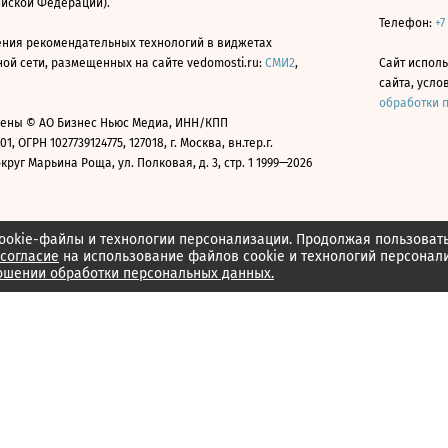
ийской Федерации).
Телефон:
+7
ния рекомендательных технологий в виджетах
й сети, размещенных на сайте vedomosti.ru:
СМИ2
,
Сайт испол
сайта, усл
обработки 
ены © АО Бизнес Ньюс Медиа, ИНН/КПП
01, ОГРН 1027739124775, 127018, г. Москва, вн.тер.г.
уг Марьина Роща, ул. Полковая, д. 3, стр. 1 1999—2026
ookie-файлы и технологии персонализации. Продолжая пользоват
согласие
на использование файлов cookie и технологий персонал
ошении обработки персональных данных.