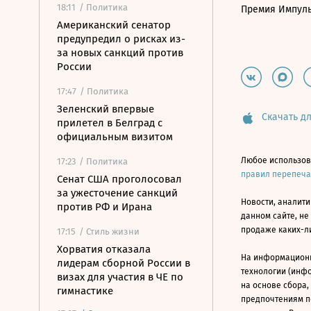
18:11
/ Политика
Премия Импул
Американский сенатор
предупредил о рисках из-
за новых санкций против
России
17:47
/ Политика
Зеленский впервые
Скачать дл
прилетел в Белград с
официальным визитом
Любое использов
17:23
/ Политика
правил перепеч
Сенат США проголосовал
за ужесточение санкций
Новости, аналити
против РФ и Ирана
данном сайте, не
продаже каких-л
17:15
/ Стиль жизни
Хорватия отказала
На информацион
лидерам сборной России в
технологии (инф
визах для участия в ЧЕ по
на основе сбора,
гимнастике
предпочтениям п