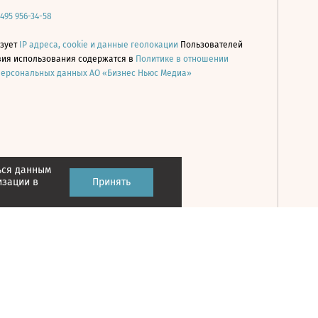
 495 956-34-58
ьзует
IP адреса, cookie и данные геолокации
Пользователей
овия использования содержатся в
Политике в отношении
персональных данных АО «Бизнес Ньюс Медиа»
ься данным
Принять
изации в