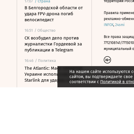
17:07
/
Страна
территории Росс
В Белгородской области от
Правила примене
удара FPV-дрона погиб
рекламно-обменно
велосипедист
INFOX
,
24smi
16:51
/ Общество
Все права защищ
СК возбудил дело против
7712108141/7715010
журналистки Гордеевой за
муниципальный окр
публикации в Telegram
16:46
/ Политика
The Atlantic: Маск запретил
На нашем сайте используются c
Украине использовать
сайтом, вы подтверждаете свое
Starlink для ударов по РФ
соответствии с
Политикой в отн
16:35
/ Общество
Два человека погибли от
удара БПЛА по
многоквартирному дому в
Керчи
16:32
/ Бизнес