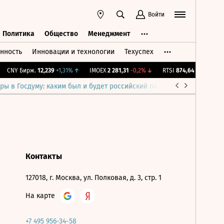
Войти
Политика
Общество
Менеджмент
нность
Инновации и технологии
Техуспех
ть
Политика
Общество
Менеджмент
CNY Бирж.
12,239
+1,31%
↑
IMOEX
2 281,31
-0,2%
↓
RTSI
874,64
-1,12%
↓
ры в Госдуму: каким был и будет российский парламент
Война н
Контакты
127018, г. Москва, ул. Полковая, д. 3, стр. 1
На карте
+7 495 956-34-58