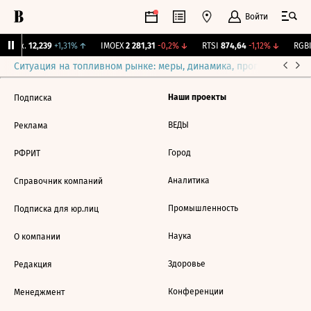
Войти
 Бирж.
12,239
+1,31%
↑
IMOEX
2 281,31
-0,2%
↓
RTSI
874,64
-1,12%
↓
RGBI
Ситуация на топливном рынке: меры, динамика, прогнозы
Выб
Наши проекты
Подписка
ВЕДЫ
Реклама
Город
РФРИТ
Аналитика
Справочник компаний
Промышленность
Подписка для юр.лиц
Наука
О компании
Здоровье
Редакция
Конференции
Менеджмент