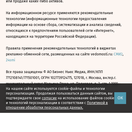
или продаже каких-либо активов.
На информационном ресурсе применяются рекомендательные
технологии (информационные технологии предоставления
информации на основе сбора, систематизации и анализа сведений,
относящихся к предпочтениям пользователей сети «Интернет»,
находящихся на территории Российской Федерации).
Правила применения рекомендательных технологий в виджетах
рекламно-обменной сети, размещенных на сайте vedomosti.ru:
СМИ2
,
24smi
Все права защищены © АО Бизнес Ньюс Медиа, ИНН/КПП
7712108141/771501001, ОГРН 1027739124775, 127018, г. Москва, вн.тер.г.
муниципальный округ Марьина Роща, ул. Полковая, д. 3, стр. 1 1999—
На нашем сайте используются cookie-файлы и технологии
2026
персонализации. Продолжая пользоваться данным сайтом, вы
ОК
подтверждаете свое
согласие
на использование файлов cookie
и технологий персонализации в соответствии с
Политикой в
отношении обработки персональных данных.