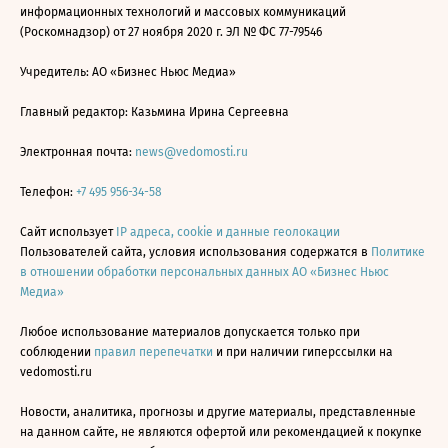
информационных технологий и массовых коммуникаций
(Роскомнадзор) от 27 ноября 2020 г. ЭЛ № ФС 77-79546
Учредитель: АО «Бизнес Ньюс Медиа»
Главный редактор: Казьмина Ирина Сергеевна
Электронная почта:
news@vedomosti.ru
Телефон:
+7 495 956-34-58
Сайт использует
IP адреса, cookie и данные геолокации
Пользователей сайта, условия использования содержатся в
Политике
в отношении обработки персональных данных АО «Бизнес Ньюс
Медиа»
Любое использование материалов допускается только при
соблюдении
правил перепечатки
и при наличии гиперссылки на
vedomosti.ru
Новости, аналитика, прогнозы и другие материалы, представленные
на данном сайте, не являются офертой или рекомендацией к покупке