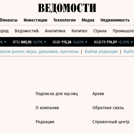
Финансы
Инвестиции
Технологии
Медиа
Недвижимость
ород
Ведомости&
Аналитика
Капитал
Страна
Промышле
а
Финансы
Инвестиции
Технологии
Медиа
Недвижимос
%
↑
RTSI
885,55
+0,11%
↑
RGBI
115,26
+0,02%
↑
RGBITR
776,07
+0,05%
↑
ивном рынке: меры, динамика, прогнозы
Выбор редакции
Выбо
Подписка для юр.лиц
Архив
О компании
Обратная связь
Редакция
Справочный центр