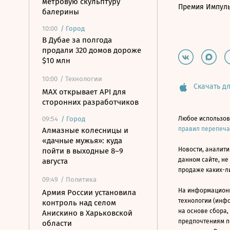
метровую скульптуру
Премия Импул
балерины
10:00
/
Город
В Дубае за полгода
продали 320 домов дороже
$10 млн
10:00
/ Технологии
Скачать дл
MAX открывает API для
сторонних разработчиков
09:54
/
Город
Любое использов
правил перепеч
Алмазные колесницы и
«дачные мужья»: куда
Новости, аналити
пойти в выходные 8–9
данном сайте, не
августа
продаже каких-л
09:49
/ Политика
На информацион
Армия России установила
технологии (инф
контроль над селом
на основе сбора,
Анискино в Харьковской
предпочтениям п
области