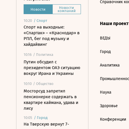
Справочник ко
Новости
Новости
компаний
10:20
/
Спорт
Наши проек
Спорт на выходные:
«Спартак» – «Краснодар» в
ВЕДЫ
РПЛ, бег под музыку и
хайдайвинг
Город
10:16
/ Политика
Путин обсудил с
Аналитика
президентом ОАЭ ситуацию
вокруг Ирана и Украины
Промышленнос
10:10
/ Общество
Мосгорсуд запретил
Наука
пенсионерке содержать в
квартире каймана, удава и
Здоровье
лису
10:05
/
Город
Конференции
На Тверскую вернут 7-