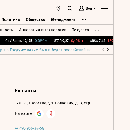
Войти
Политика
Общество
Менеджмент
нность
Инновации и технологии
Техуспех
ть
Политика
Общество
Менеджмент
CNY Бирж.
12,175
+0,78%
↑
UTAR
9,27
-0,43%
↓
ARSA
7,42
-1,59%
↓
IMO
ры в Госдуму: каким был и будет российский парламент
Война н
Контакты
127018, г. Москва, ул. Полковая, д. 3, стр. 1
На карте
+7 495 956-34-58