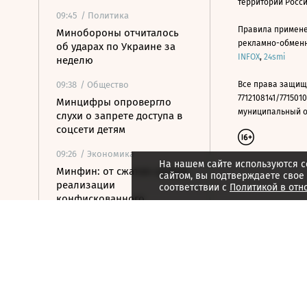
территории Росс
09:45
/ Политика
Правила примене
Минобороны отчиталось
рекламно-обменно
об ударах по Украине за
INFOX
,
24smi
неделю
09:38
/ Общество
Все права защищ
7712108141/7715010
Минцифры опровергло
муниципальный окр
слухи о запрете доступа в
соцсети детям
09:26
/ Экономика
На нашем сайте используются c
Минфин: от сжатия сроков
сайтом, вы подтверждаете свое
реализации
соответствии с
Политикой в отн
конфискованного
имущества сократятся
расходы
09:19
/ Общество
ВС запретил лишать прав
за пьяную езду без
документов,