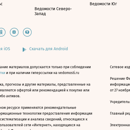
ьс
Ведомости Юг
Ведомости Северо-
Запад
я iOS
Скачать для Android
ание материалов допускается только при соблюдении
Сетевое изд
атки
и при наличии гиперссылки на vedomosti.ru
Решение Фе
ка, прогнозы и другие материалы, представленные на
информацио
 являются офертой или рекомендацией к покупке или
от 27 ноября
ибо активов.
Учредитель
ном ресурсе применяются рекомендательные
ормационные технологии предоставления информации
Главный ре
 систематизации и анализа сведений, относящихся к
ользователей сети «Интернет», находящихся на
Электронна