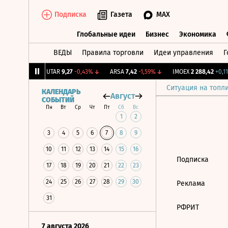
Подписка
Газета
MAX
Глобальные идеи
Бизнес
Экономика
ВЕДЫ
Правила торговли
Идеи управления
Г
Глобальные идеи
Бизнес
Экономик
75
+0,78%
↑
UTAR
9,27
-0,43%
↓
ARSA
7,42
-1,59%
↓
IMOEX
2 288,42
+0,11
Ситуация на топл
КАЛЕНДАРЬ
Август
СОБЫТИЙ
Пн
Вт
Ср
Чт
Пт
Сб
Вс
1
2
3
4
5
6
7
8
9
10
11
12
13
14
15
16
Подписка
17
18
19
20
21
22
23
24
25
26
27
28
29
30
Реклама
31
РФРИТ
7 августа 2026