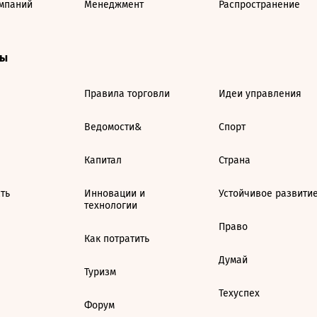
мпаний
Менеджмент
Распространение
ты
Правила торговли
Идеи управления
Ведомости&
Спорт
Капитал
Страна
ть
Инновации и
Устойчивое развити
технологии
Право
Как потратить
Думай
Туризм
Техуспех
Форум