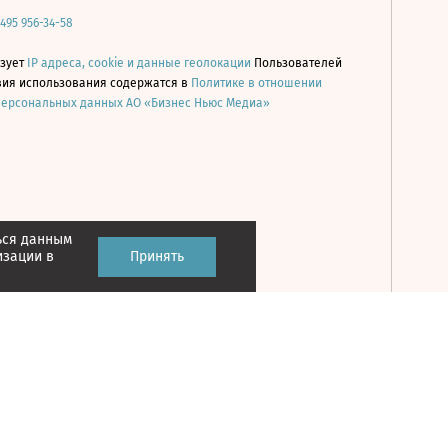
 495 956-34-58
ьзует
IP адреса, cookie и данные геолокации
Пользователей
овия использования содержатся в
Политике в отношении
персональных данных АО «Бизнес Ньюс Медиа»
ься данным
Принять
изации в