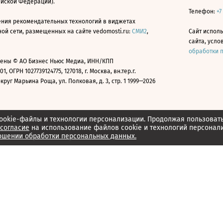
ийской Федерации).
Телефон:
+7
ния рекомендательных технологий в виджетах
й сети, размещенных на сайте vedomosti.ru:
СМИ2
,
Сайт испол
сайта, усл
обработки 
ены © АО Бизнес Ньюс Медиа, ИНН/КПП
01, ОГРН 1027739124775, 127018, г. Москва, вн.тер.г.
уг Марьина Роща, ул. Полковая, д. 3, стр. 1 1999—2026
ookie-файлы и технологии персонализации. Продолжая пользоват
согласие
на использование файлов cookie и технологий персонал
ошении обработки персональных данных.