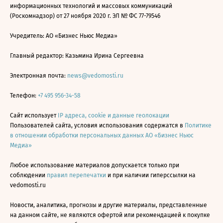
информационных технологий и массовых коммуникаций
(Роскомнадзор) от 27 ноября 2020 г. ЭЛ № ФС 77-79546
Учредитель: АО «Бизнес Ньюс Медиа»
Главный редактор: Казьмина Ирина Сергеевна
Электронная почта:
news@vedomosti.ru
Телефон:
+7 495 956-34-58
Сайт использует
IP адреса, cookie и данные геолокации
Пользователей сайта, условия использования содержатся в
Политике
в отношении обработки персональных данных АО «Бизнес Ньюс
Медиа»
Любое использование материалов допускается только при
соблюдении
правил перепечатки
и при наличии гиперссылки на
vedomosti.ru
Новости, аналитика, прогнозы и другие материалы, представленные
на данном сайте, не являются офертой или рекомендацией к покупке