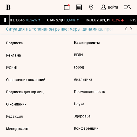
Войти
↑
LIFE
1,845
+0,54%
↑
UTAR
9,19
+0,44%
↑
IMOEX
2 281,31
-0,2%
↓
RTSI
Ситуация на топливном рынке: меры, динамика, прогнозы
Выб
Наши проекты
Подписка
ВЕДЫ
Реклама
Город
РФРИТ
Аналитика
Справочник компаний
Промышленность
Подписка для юр.лиц
Наука
О компании
Здоровье
Редакция
Конференции
Менеджмент