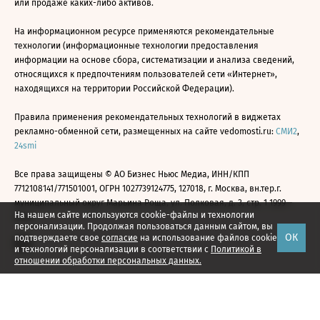
или продаже каких-либо активов.
На информационном ресурсе применяются рекомендательные
технологии (информационные технологии предоставления
информации на основе сбора, систематизации и анализа сведений,
относящихся к предпочтениям пользователей сети «Интернет»,
находящихся на территории Российской Федерации).
Правила применения рекомендательных технологий в виджетах
рекламно-обменной сети, размещенных на сайте vedomosti.ru:
СМИ2
,
24smi
Все права защищены © АО Бизнес Ньюс Медиа, ИНН/КПП
7712108141/771501001, ОГРН 1027739124775, 127018, г. Москва, вн.тер.г.
муниципальный округ Марьина Роща, ул. Полковая, д. 3, стр. 1 1999—
На нашем сайте используются cookie-файлы и технологии
2026
персонализации. Продолжая пользоваться данным сайтом, вы
ОК
подтверждаете свое
согласие
на использование файлов cookie
и технологий персонализации в соответствии с
Политикой в
отношении обработки персональных данных.