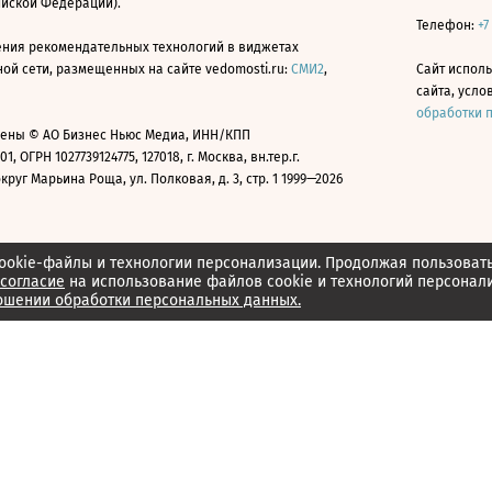
ийской Федерации).
Телефон:
+7
ния рекомендательных технологий в виджетах
й сети, размещенных на сайте vedomosti.ru:
СМИ2
,
Сайт испол
сайта, усл
обработки 
ены © АО Бизнес Ньюс Медиа, ИНН/КПП
01, ОГРН 1027739124775, 127018, г. Москва, вн.тер.г.
уг Марьина Роща, ул. Полковая, д. 3, стр. 1 1999—2026
ookie-файлы и технологии персонализации. Продолжая пользоват
согласие
на использование файлов cookie и технологий персонал
ошении обработки персональных данных.