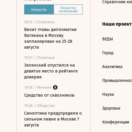
Справочник ко
Новости
Новости
компаний
20:10
/ Политика
Наши проек
Визит главы дипломатии
Ватикана в Москву
ВЕДЫ
запланирован на 25-28
августа
Город
19:57
/ Политика
Зеленский опустился на
Аналитика
девятое место в рейтинге
доверия
Промышленнос
19:38
/ Мнения
Наука
Средство от сквозняков
19:36
/ Общество
Здоровье
Синоптики предупредили о
сильном ливне в Москве 7
Конференции
августа