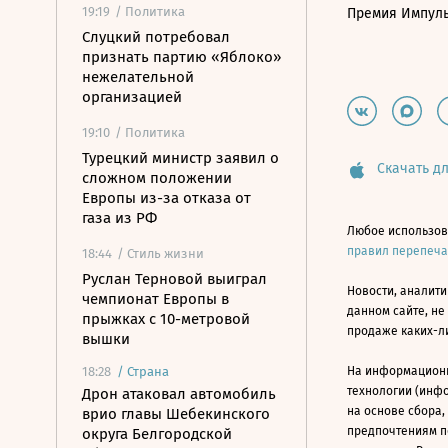
19:19
/ Политика
Премия Импул
Слуцкий потребовал
признать партию «Яблоко»
нежелательной
организацией
19:10
/ Политика
Турецкий министр заявил о
Скачать дл
сложном положении
Европы из-за отказа от
газа из РФ
Любое использов
правил перепеч
18:44
/ Стиль жизни
Руслан Терновой выиграл
Новости, аналити
чемпионат Европы в
данном сайте, не
прыжках с 10-метровой
продаже каких-л
вышки
18:28
/
Страна
На информацион
технологии (инф
Дрон атаковал автомобиль
на основе сбора,
врио главы Шебекинского
предпочтениям п
округа Белгородской