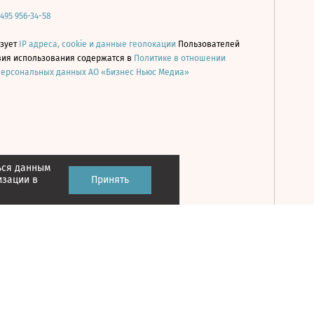
 495 956-34-58
ьзует
IP адреса, cookie и данные геолокации
Пользователей
овия использования содержатся в
Политике в отношении
персональных данных АО «Бизнес Ньюс Медиа»
ься данным
Принять
изации в