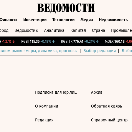
Финансы
Инвестиции
Технологии
Медиа
Недвижимость
ород
Ведомости&
Аналитика
Капитал
Страна
Промышле
а
Финансы
Инвестиции
Технологии
Медиа
Недвижимос
-1,27%
↓
RGBI
115,35
+0,18%
↑
RGBITR
776,41
+0,21%
↑
MOEX
160,18
-1,06
ивном рынке: меры, динамика, прогнозы
Выбор редакции
Выбо
Подписка для юр.лиц
Архив
О компании
Обратная связь
Редакция
Справочный центр