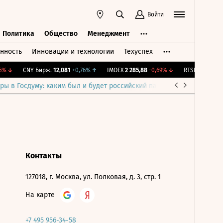
Войти
Политика
Общество
Менеджмент
нность
Инновации и технологии
Техуспех
ть
Политика
Общество
Менеджмент
%
↓
CNY Бирж.
12,081
+0,76%
↑
IMOEX
2 285,88
-0,69%
↓
RTSI
884,56
-1,
ры в Госдуму: каким был и будет российский парламент
Война н
Контакты
127018, г. Москва, ул. Полковая, д. 3, стр. 1
На карте
+7 495 956-34-58