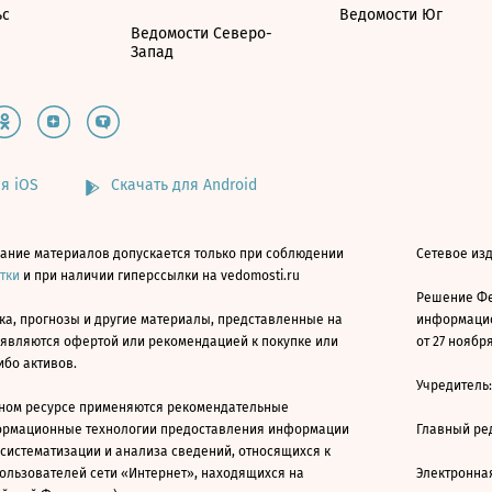
ьс
Ведомости Юг
Ведомости Северо-
Запад
я iOS
Скачать для Android
ание материалов допускается только при соблюдении
Сетевое изд
атки
и при наличии гиперссылки на vedomosti.ru
Решение Фе
ка, прогнозы и другие материалы, представленные на
информацио
 являются офертой или рекомендацией к покупке или
от 27 ноября
ибо активов.
Учредитель
ном ресурсе применяются рекомендательные
ормационные технологии предоставления информации
Главный ре
 систематизации и анализа сведений, относящихся к
ользователей сети «Интернет», находящихся на
Электронна