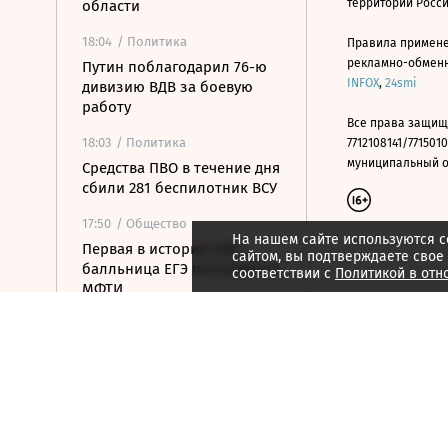
территории Росс
области
18:04
/ Политика
Правила примене
рекламно-обменно
Путин поблагодарил 76-ю
INFOX
,
24smi
дивизию ВДВ за боевую
работу
Все права защищ
18:03
/ Политика
7712108141/7715010
муниципальный окр
Средства ПВО в течение дня
сбили 281 беспилотник ВСУ
17:50
/ Общество
На нашем сайте используются c
Первая в истории 500-
сайтом, вы подтверждаете свое
балльница ЕГЭ поступила в
соответствии с
Политикой в отн
МФТИ
17:33
/ Политика
Зеленский впервые с
начала конфликта с
Россией посетит Сербию
17:22
/ Бизнес