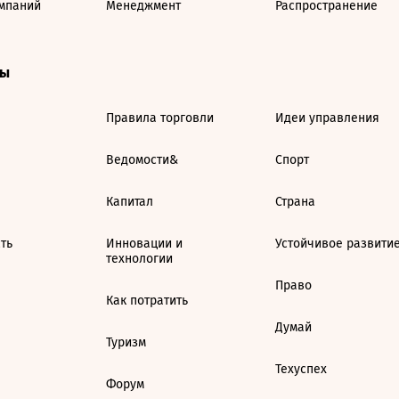
мпаний
Менеджмент
Распространение
ты
Правила торговли
Идеи управления
Ведомости&
Спорт
Капитал
Страна
ть
Инновации и
Устойчивое развити
технологии
Право
Как потратить
Думай
Туризм
Техуспех
Форум