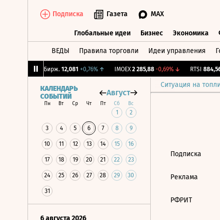
Подписка
Газета
MAX
Глобальные идеи
Бизнес
Экономика
ВЕДЫ
Правила торговли
Идеи управления
Г
Глобальные идеи
Бизнес
Экономик
,06%
↓
CNY Бирж.
12,081
+0,76%
↑
IMOEX
2 285,88
-0,69%
↓
RTSI
884,56
Ситуация на топл
КАЛЕНДАРЬ
Август
СОБЫТИЙ
Пн
Вт
Ср
Чт
Пт
Сб
Вс
1
2
3
4
5
6
7
8
9
10
11
12
13
14
15
16
Подписка
17
18
19
20
21
22
23
24
25
26
27
28
29
30
Реклама
31
РФРИТ
6 августа 2026