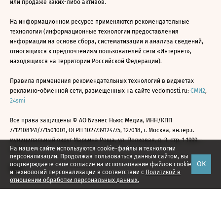
или продаже каких-либо активов.
На информационном ресурсе применяются рекомендательные
технологии (информационные технологии предоставления
информации на основе сбора, систематизации и анализа сведений,
относящихся к предпочтениям пользователей сети «Интернет»,
находящихся на территории Российской Федерации).
Правила применения рекомендательных технологий в виджетах
рекламно-обменной сети, размещенных на сайте vedomosti.ru:
СМИ2
,
24smi
Все права защищены © АО Бизнес Ньюс Медиа, ИНН/КПП
7712108141/771501001, ОГРН 1027739124775, 127018, г. Москва, вн.тер.г.
муниципальный округ Марьина Роща, ул. Полковая, д. 3, стр. 1 1999—
На нашем сайте используются cookie-файлы и технологии
2026
персонализации. Продолжая пользоваться данным сайтом, вы
ОК
подтверждаете свое
согласие
на использование файлов cookie
и технологий персонализации в соответствии с
Политикой в
отношении обработки персональных данных.