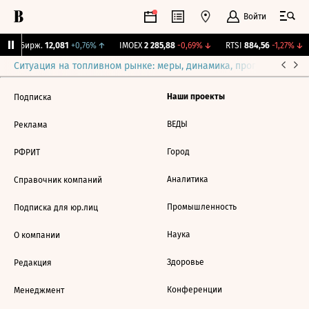
Войти
CNY Бирж.
12,081
+0,76%
↑
IMOEX
2 285,88
-0,69%
↓
RTSI
884,56
-1,27%
↓
Ситуация на топливном рынке: меры, динамика, прогнозы
Выб
Наши проекты
Подписка
ВЕДЫ
Реклама
Город
РФРИТ
Аналитика
Справочник компаний
Промышленность
Подписка для юр.лиц
Наука
О компании
Здоровье
Редакция
Конференции
Менеджмент