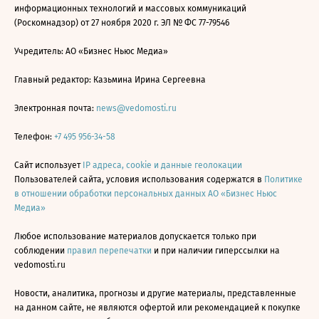
информационных технологий и массовых коммуникаций
(Роскомнадзор) от 27 ноября 2020 г. ЭЛ № ФС 77-79546
Учредитель: АО «Бизнес Ньюс Медиа»
Главный редактор: Казьмина Ирина Сергеевна
Электронная почта:
news@vedomosti.ru
Телефон:
+7 495 956-34-58
Сайт использует
IP адреса, cookie и данные геолокации
Пользователей сайта, условия использования содержатся в
Политике
в отношении обработки персональных данных АО «Бизнес Ньюс
Медиа»
Любое использование материалов допускается только при
соблюдении
правил перепечатки
и при наличии гиперссылки на
vedomosti.ru
Новости, аналитика, прогнозы и другие материалы, представленные
на данном сайте, не являются офертой или рекомендацией к покупке