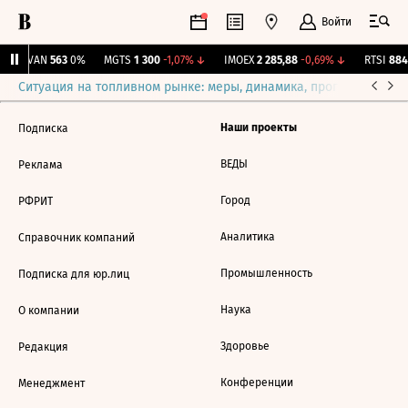
Войти
AVAN
563
0%
MGTS
1 300
-1,07%
↓
IMOEX
2 285,88
-0,69%
↓
RTSI
884,
Ситуация на топливном рынке: меры, динамика, прогнозы
Выб
Наши проекты
Подписка
ВЕДЫ
Реклама
Город
РФРИТ
Аналитика
Справочник компаний
Промышленность
Подписка для юр.лиц
Наука
О компании
Здоровье
Редакция
Конференции
Менеджмент