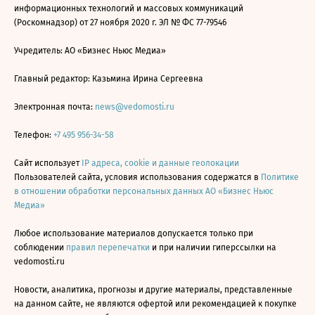
информационных технологий и массовых коммуникаций
(Роскомнадзор) от 27 ноября 2020 г. ЭЛ № ФС 77-79546
Учредитель: АО «Бизнес Ньюс Медиа»
Главный редактор: Казьмина Ирина Сергеевна
Электронная почта:
news@vedomosti.ru
Телефон:
+7 495 956-34-58
Сайт использует
IP адреса, cookie и данные геолокации
Пользователей сайта, условия использования содержатся в
Политике
в отношении обработки персональных данных АО «Бизнес Ньюс
Медиа»
Любое использование материалов допускается только при
соблюдении
правил перепечатки
и при наличии гиперссылки на
vedomosti.ru
Новости, аналитика, прогнозы и другие материалы, представленные
на данном сайте, не являются офертой или рекомендацией к покупке