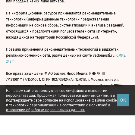
или продаже каких-либо активов.
На информационном ресурсе применяются рекомендательные
технологии (информационные технологии предоставления
информации на основе сбора, систематизации и анализа сведений,
относящихся к предпочтениям пользователей сети «Интернет»,
находящихся на территории Российской Федерации).
Правила применения рекомендательных технологий в виджетах
рекламно-обменной сети, размещенных на сайте vedomosti.ru:
СМИ2
,
24smi
Все права защищены © АО Бизнес Ньюс Медиа, ИНН/КПП
7712108141/771501001, ОГРН 1027739124775, 127018, г. Москва, вн.тер.г.
муниципальный округ Марьина Роща, ул. Полковая, д. 3, стр. 1 1999—
На нашем сайте используются cookie-файлы и технологии
2026
персонализации. Продолжая пользоваться данным сайтом, вы
ОК
подтверждаете свое
согласие
на использование файлов cookie
и технологий персонализации в соответствии с
Политикой в
отношении обработки персональных данных.