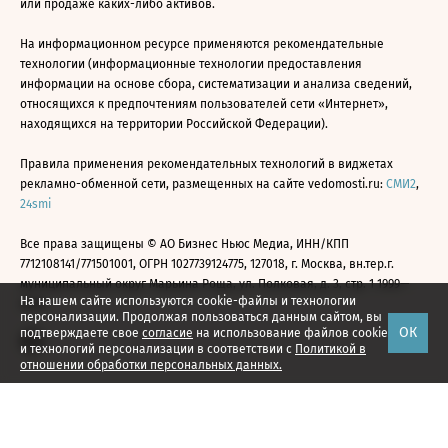
или продаже каких-либо активов.
На информационном ресурсе применяются рекомендательные
технологии (информационные технологии предоставления
информации на основе сбора, систематизации и анализа сведений,
относящихся к предпочтениям пользователей сети «Интернет»,
находящихся на территории Российской Федерации).
Правила применения рекомендательных технологий в виджетах
рекламно-обменной сети, размещенных на сайте vedomosti.ru:
СМИ2
,
24smi
Все права защищены © АО Бизнес Ньюс Медиа, ИНН/КПП
7712108141/771501001, ОГРН 1027739124775, 127018, г. Москва, вн.тер.г.
муниципальный округ Марьина Роща, ул. Полковая, д. 3, стр. 1 1999—
На нашем сайте используются cookie-файлы и технологии
2026
персонализации. Продолжая пользоваться данным сайтом, вы
ОК
подтверждаете свое
согласие
на использование файлов cookie
и технологий персонализации в соответствии с
Политикой в
отношении обработки персональных данных.