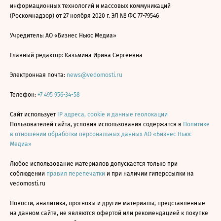
информационных технологий и массовых коммуникаций
(Роскомнадзор) от 27 ноября 2020 г. ЭЛ № ФС 77-79546
Учредитель: АО «Бизнес Ньюс Медиа»
Главный редактор: Казьмина Ирина Сергеевна
Электронная почта:
news@vedomosti.ru
Телефон:
+7 495 956-34-58
Сайт использует
IP адреса, cookie и данные геолокации
Пользователей сайта, условия использования содержатся в
Политике
в отношении обработки персональных данных АО «Бизнес Ньюс
Медиа»
Любое использование материалов допускается только при
соблюдении
правил перепечатки
и при наличии гиперссылки на
vedomosti.ru
Новости, аналитика, прогнозы и другие материалы, представленные
на данном сайте, не являются офертой или рекомендацией к покупке