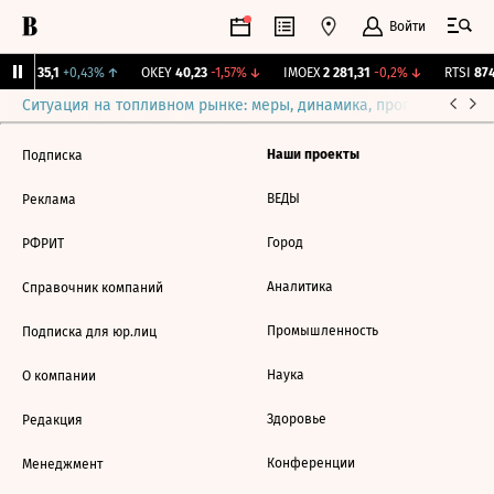
Войти
YAKG
35,1
+0,43%
↑
OKEY
40,23
-1,57%
↓
IMOEX
2 281,31
-0,2%
↓
RTSI
874
Ситуация на топливном рынке: меры, динамика, прогнозы
Выб
Наши проекты
Подписка
ВЕДЫ
Реклама
Город
РФРИТ
Аналитика
Справочник компаний
Промышленность
Подписка для юр.лиц
Наука
О компании
Здоровье
Редакция
Конференции
Менеджмент