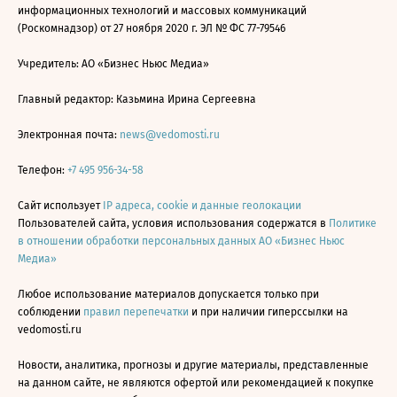
информационных технологий и массовых коммуникаций
(Роскомнадзор) от 27 ноября 2020 г. ЭЛ № ФС 77-79546
Учредитель: АО «Бизнес Ньюс Медиа»
Главный редактор: Казьмина Ирина Сергеевна
Электронная почта:
news@vedomosti.ru
Телефон:
+7 495 956-34-58
Сайт использует
IP адреса, cookie и данные геолокации
Пользователей сайта, условия использования содержатся в
Политике
в отношении обработки персональных данных АО «Бизнес Ньюс
Медиа»
Любое использование материалов допускается только при
соблюдении
правил перепечатки
и при наличии гиперссылки на
vedomosti.ru
Новости, аналитика, прогнозы и другие материалы, представленные
на данном сайте, не являются офертой или рекомендацией к покупке