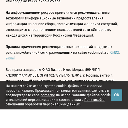
или продаже каких-либо активов.
На информационном ресурсе применяются рекомендательные
технологии (информационные технологии предоставления
информации на основе сбора, систематизации и анализа сведений,
относящихся к предпочтениям пользователей сети «Интернет»,
находящихся на территории Российской Федерации).
Правила применения рекомендательных технологий в виджетах
рекламно-обменной сети, размещенных на сайте vedomosti.ru:
СМИ2
,
24smi
Все права защищены © АО Бизнес Ньюс Медиа, ИНН/КПП
7712108141/771501001, ОГРН 1027739124775, 127018, г. Москва, вн.тер.г.
муниципальный округ Марьина Роща, ул. Полковая, д. 3, стр. 1 1999—
На нашем сайте используются cookie-файлы и технологии
2026
персонализации. Продолжая пользоваться данным сайтом, вы
ОК
подтверждаете свое
согласие
на использование файлов cookie
и технологий персонализации в соответствии с
Политикой в
отношении обработки персональных данных.