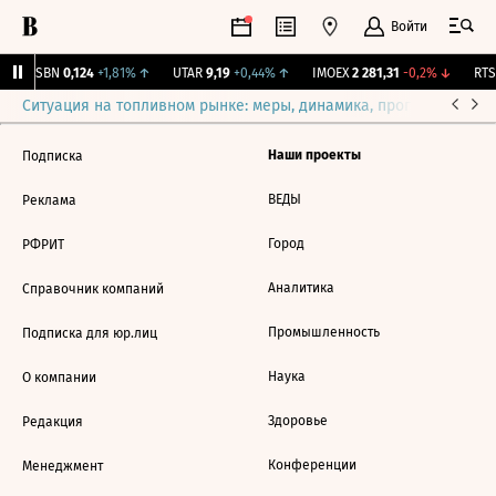
Войти
USBN
0,124
+1,81%
↑
UTAR
9,19
+0,44%
↑
IMOEX
2 281,31
-0,2%
↓
RTSI
Ситуация на топливном рынке: меры, динамика, прогнозы
Выб
Наши проекты
Подписка
ВЕДЫ
Реклама
Город
РФРИТ
Аналитика
Справочник компаний
Промышленность
Подписка для юр.лиц
Наука
О компании
Здоровье
Редакция
Конференции
Менеджмент