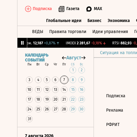
Подписка
Газета
MAX
Глобальные идеи
Бизнес
Экономика
ВЕДЫ
Правила торговли
Идеи управления
Г
Глобальные идеи
Бизнес
Экономик
%
↓
CNY Бирж.
12,187
+0,87%
↑
IMOEX
2 281,67
-0,18%
↓
RTSI
882,93
-0,
Ситуация на топл
КАЛЕНДАРЬ
Август
СОБЫТИЙ
Пн
Вт
Ср
Чт
Пт
Сб
Вс
1
2
3
4
5
6
7
8
9
10
11
12
13
14
15
16
Подписка
17
18
19
20
21
22
23
24
25
26
27
28
29
30
Реклама
31
РФРИТ
7 августа 2026