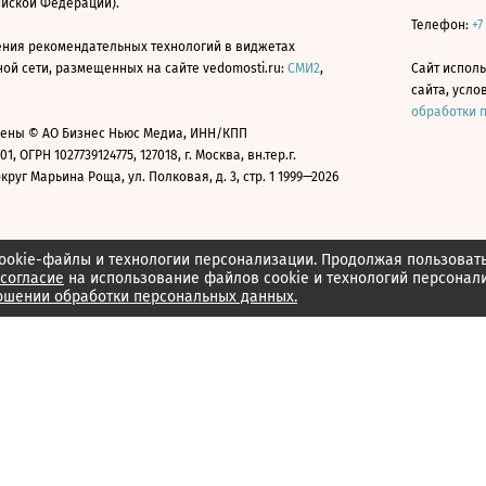
ийской Федерации).
Телефон:
+7
ния рекомендательных технологий в виджетах
й сети, размещенных на сайте vedomosti.ru:
СМИ2
,
Сайт испол
сайта, усл
обработки 
ены © АО Бизнес Ньюс Медиа, ИНН/КПП
01, ОГРН 1027739124775, 127018, г. Москва, вн.тер.г.
уг Марьина Роща, ул. Полковая, д. 3, стр. 1 1999—2026
ookie-файлы и технологии персонализации. Продолжая пользоват
согласие
на использование файлов cookie и технологий персонал
ошении обработки персональных данных.