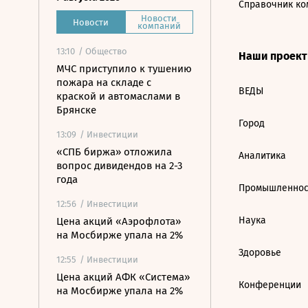
Справочник ко
Новости
Новости
компаний
13:10
/ Общество
Наши проек
МЧС приступило к тушению
пожара на складе с
ВЕДЫ
краской и автомаслами в
Брянске
Город
13:09
/ Инвестиции
«СПБ биржа» отложила
Аналитика
вопрос дивидендов на 2-3
года
Промышленнос
12:56
/ Инвестиции
Наука
Цена акций «Аэрофлота»
на Мосбирже упала на 2%
Здоровье
12:55
/ Инвестиции
Цена акций АФК «Система»
Конференции
на Мосбирже упала на 2%