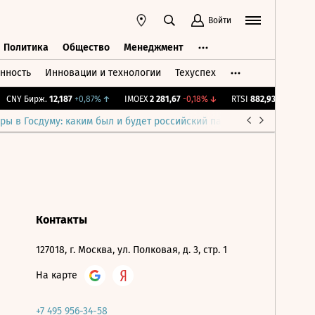
Войти
Политика
Общество
Менеджмент
нность
Инновации и технологии
Техуспех
ть
Политика
Общество
Менеджмент
CNY Бирж.
12,187
+0,87%
↑
IMOEX
2 281,67
-0,18%
↓
RTSI
882,93
-0,18%
↓
ры в Госдуму: каким был и будет российский парламент
Война н
Контакты
127018, г. Москва, ул. Полковая, д. 3, стр. 1
На карте
+7 495 956-34-58