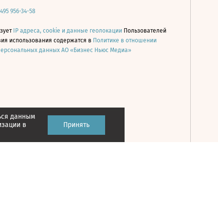
 495 956-34-58
ьзует
IP адреса, cookie и данные геолокации
Пользователей
овия использования содержатся в
Политике в отношении
персональных данных АО «Бизнес Ньюс Медиа»
ься данным
Принять
изации в