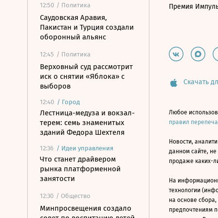
12:50
/ Политика
Премия Импул
Саудовская Аравия,
Пакистан и Турция создали
оборонный альянс
12:45
/ Политика
Верховный суд рассмотрит
иск о снятии «Яблока» с
Скачать дл
выборов
12:40
/
Город
Лестница-медуза и вокзал-
Любое использов
терем: семь знаменитых
правил перепеч
зданий Федора Шехтеля
Новости, аналити
12:36
/
Идеи управления
данном сайте, не
Что станет драйвером
продаже каких-л
рынка платформенной
занятости
На информацион
технологии (инф
12:30
/ Общество
на основе сбора,
Минпросвещения создало
предпочтениям п