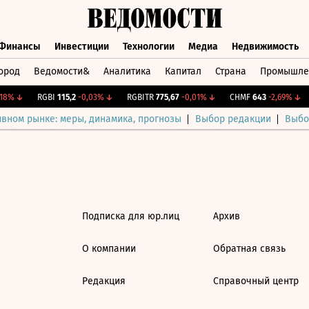
Финансы
Инвестиции
Технологии
Медиа
Недвижимость
ород
Ведомости&
Аналитика
Капитал
Страна
Промышле
а
Финансы
Инвестиции
Технологии
Медиа
Недвижимос
18%
↓
RGBI
115,2
-0,03%
↓
RGBITR
775,67
-0,01%
↓
CHMF
643
-2,69%
↓
ивном рынке: меры, динамика, прогнозы
Выбор редакции
Выбо
Подписка для юр.лиц
Архив
О компании
Обратная связь
Редакция
Справочный центр