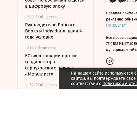
совет по воспитанию детей
территории Росс
в цифровую эпоху
Правила примене
12:28
/ Общество
рекламно-обменно
Руководителю Popcorn
INFOX
,
24smi
Books и Individuum дали 4
года условно
Все права защищ
7712108141/7715010
12:11
/ Политика
муниципальный окр
ЕС ввел санкции против
гендиректора
серпуховского завода
На нашем сайте используются c
«Металлист»
сайтом, вы подтверждаете свое
соответствии с
Политикой в отн
11:52
/ Общество
Минпромторг сохранит
действующий перечень
параллельного импорта
11:52
/
Страна
Кандидат от КПРФ Бушуев
отказался от участия в
выборах, чтобы «остаться