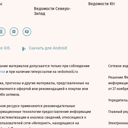
ьс
Ведомости Юг
Ведомости Северо-
Запад
я iOS
Скачать для Android
ание материалов допускается только при соблюдении
Сетевое изд
атки
и при наличии гиперссылки на vedomosti.ru
Решение Фе
ка, прогнозы и другие материалы, представленные на
информацио
 являются офертой или рекомендацией к покупке или
от 27 ноября
ибо активов.
Учредитель
ном ресурсе применяются рекомендательные
ормационные технологии предоставления информации
Главный ре
 систематизации и анализа сведений, относящихся к
ользователей сети «Интернет», находящихся на
Электронна