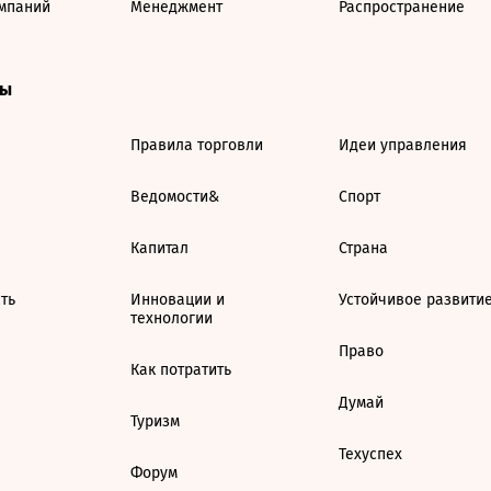
мпаний
Менеджмент
Распространение
ты
Правила торговли
Идеи управления
Ведомости&
Спорт
Капитал
Страна
ть
Инновации и
Устойчивое развити
технологии
Право
Как потратить
Думай
Туризм
Техуспех
Форум