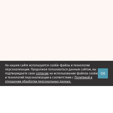
На нашем сайте используются cookie-файлы и технологии
персонализации. Продолжая пользоваться данным сайтом, вы
ОК
подтверждаете свое
согласие
на использование файлов cookie
и технологий персонализации в соответствии с
Политикой в
отношении обработки персональных данных.