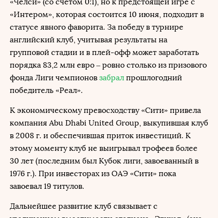
«Челси» (со счетом 0:1), но к предстоящей игре с
«Интером», которая состоится 10 июня, подходит в
статусе явного фаворита. За победу в турнире
английский клуб, учитывая результаты на
групповой стадии и в плей-офф может заработать
порядка 83,2 млн евро – ровно столько из призового
фонда Лиги чемпионов
забрал
прошлогодний
победитель «Реал».
К экономическому превосходству «Сити» привела
компания Abu Dhabi United Group, выкупившая клуб
в 2008 г. и обеспечившая приток инвестиций. К
этому моменту клуб не выигрывал трофеев более
30 лет (последним был Кубок лиги, завоеванный в
1976 г.). При инвесторах из ОАЭ «Сити» пока
завоевал 19 титулов.
Дальнейшее развитие клуб связывает с