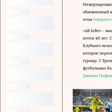
Международной
обновленный к
этом
говоритс
«AB InBev – з
почти 40 лет. 
Клубного чемп
которое перео
турнир. С бре
футбольных бо
Джанни Инфан