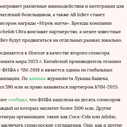
матривает различные взаимодействия и интеграции для
чатлений болельщиков, а также AB InBev станет
нсором награды «Игрок матча». Бренды компании
chelob Ultra возглавят партнерство, а менее известные
Bev будут продвигаться на отдельных рынках локально.
единяется к Hisense в качестве второго спонсора
ионата мира 2025 г. Китайский производитель техники
с ФИФА с ЧМ-2018 и является одним из глобальных
анизации. По
данным
журналиста Лукаша Бащека,
тил $90 млн за право называться партнером КЧМ-2025.
анее
сообщал
, что ФИФА нацелена на десять спонсоров
аждый из которых заплатит более $100 млн. Другие
тнеры организации, такие как Coca-Cola или Adidas,
 заключать спонсорские соглашения. Они, как и другие