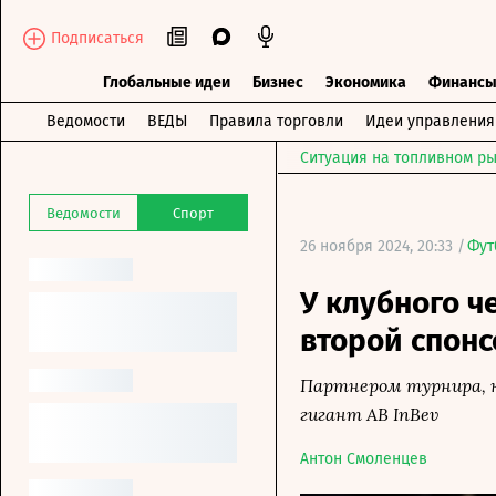
Подписаться
Глобальные идеи
Бизнес
Экономика
Финанс
Ведомости
ВЕДЫ
Правила торговли
Идеи управления
Ситуация на топливном ры
Ведомости
Спорт
26 ноября 2024, 20:33 /
Фут
У клубного 
второй спонс
Партнером турнира, к
гигант АВ InBev
Антон Смоленцев