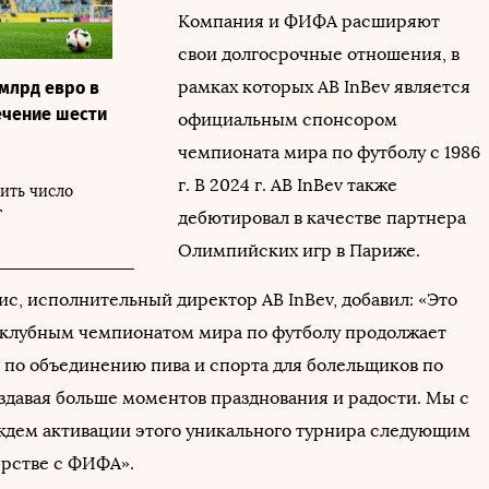
Компания и ФИФА расширяют
свои долгосрочные отношения, в
рамках которых AB InBev является
 млрд евро в
ечение шести
официальным спонсором
чемпионата мира по футболу с 1986
г. В 2024 г. AB InBev также
ить число
г
дебютировал в качестве партнера
Олимпийских игр в Париже.
с, исполнительный директор AB InBev, добавил: «Это
 клубным чемпионатом мира по футболу продолжает
 по объединению пива и спорта для болельщиков по
оздавая больше моментов празднования и радости. Мы с
дем активации этого уникального турнира следующим
ерстве с ФИФА».