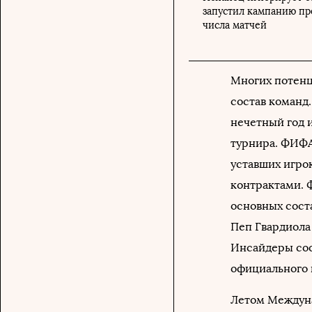
запустил кампанию пр
числа матчей
Многих потенц
состав команд.
нечетный год и
турнира. ФИФА
уставших игро
контрактами. 
основных сост
Пеп Гвардиол
Инсайдеры соо
официального 
Летом Междун