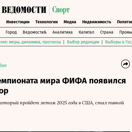
ы
Инвестиции
Технологии
Медиа
Недвижимость
Полити
Город
Ведомости&
Аналитика
Капитал
Страна
Промы
нке: меры, динамика, прогнозы
Выбор редакции
Выборы в Гос
бол
чемпионата мира ФИФА появился
ор
оторый пройдет летом 2025 года в США, стал пивной