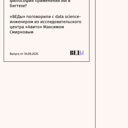
философия применения ИИ в
бигтехе?
«ВЕДы» поговорили с data science-
инженером из исследовательского
центра «Авито» Максимом
Смирновым
Выпуск от 04.08.2026