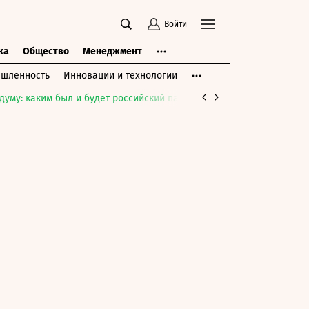
Войти
ка
Общество
Менеджмент
шленность
Инновации и технологии
думу: каким был и будет российский парламент
Война на Ближне