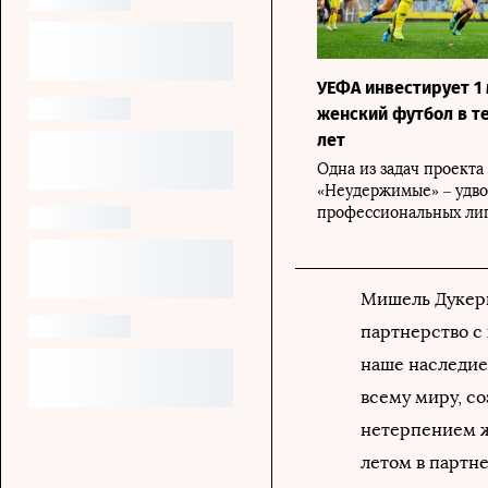
УЕФА инвестирует 1
женский футбол в т
лет
Одна из задач проекта
«Неудержимые» – удво
профессиональных ли
Мишель Дукери
партнерство с
наше наследие
всему миру, с
нетерпением ж
летом в партн