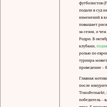
футболистов (
подали в суд 
изменений в к
повышает риск 
за сезон, о че
Родри. В октяб
клубами,
подав
ролью по евро
турнира может
проведение – 
Главная мотив
после изнурит
Transfermarkt,
победитель – в
евро. К пример