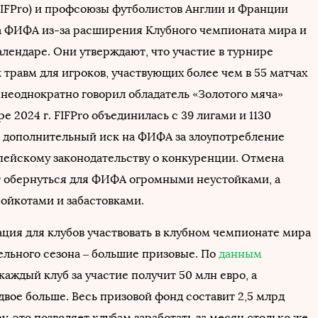
FIFPro) и профсоюзы футболистов Англии и Франции
на ФИФА из-за расширения Клубного чемпионата мира и
алендаре. Они утверждают, что участие в турнире
травм для игроков, участвующих более чем в 55 матчах
м неоднократно говорил обладатель «Золотого мяча»
ре 2024 г. FIFPro объединилась с 39 лигами и 1130
дополнительный иск на ФИФА за злоупотребление
пейскому законодательству о конкуренции. Отмена
 обернуться для ФИФА огромными неустойками, а
бойкотами и забастовками.
ация для клубов участвовать в клубном чемпионате мира
ельного сезона – большие призовые. По
данным
 каждый клуб за участие получит 50 млн евро, а
двое больше. Весь призовой фонд составит 2,5 млрд
у, это позволяет клубам заработать за месяц столько же,