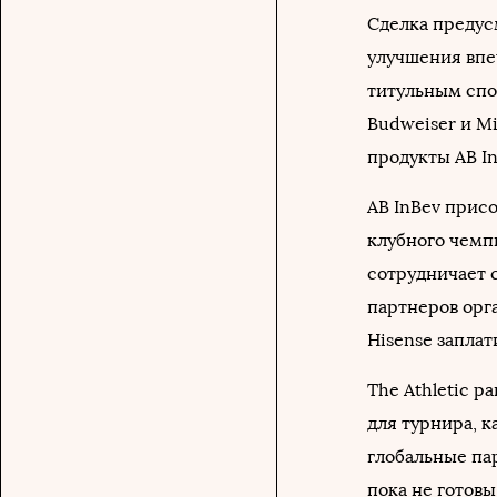
Сделка предус
улучшения впе
титульным спо
Budweiser и Mi
продукты AB In
AB InBev присо
клубного чемп
сотрудничает 
партнеров орг
Hisense запла
The Athletic р
для турнира, к
глобальные пар
пока не готовы