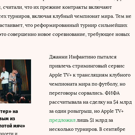
, считали, что их прежние контракты включают
сех турниров, включая клубный чемпионат мира. Тем не
стаивает, что реформированный турнир сильнейших
 это совершенно новое соревнование, требующее новых
Джанни Инфантино пытался
привлечь стриминговый сервис
Apple TV+ к трансляциям клубного
чемпионата мира по футболу, но
переговоры сорвались. ФИФА
рассчитывала на сделку на $4 млрд
за один розыгрыш, но Apple TV+
тер» на
рвым из
предложил
лишь $1 млрд за
лотой мяч»
несколько турниров. В сентябре
оцсети и