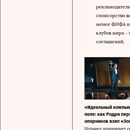
рекламодатели
спонсорство в
менее ФИФА на
клубов мира –
соглашений.
«Идеальный компью
поле: как Родри пе
опорников взял «Зо
Испанец игнорирует с