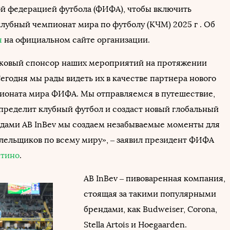
 федерацией футбола (ФИФА), чтобы включить
лубный чемпионат мира по футболу (КЧМ) 2025 г . Об
я
на официальном сайте организации.
наковый спонсор наших мероприятий на протяжении
Сегодня мы рады видеть их в качестве партнера нового
ионата мира ФИФА. Мы отправляемся в путешествие,
пределит клубный футбол и создаст новый глобальный
ндами AB InBev мы создаем незабываемые моменты для
лельщиков по всему миру», – заявил президент ФИФА
тино
.
AB InBev – пивоваренная компания,
стоящая за такими популярными
брендами, как Budweiser, Corona,
Stella Artois и Hoegaarden.