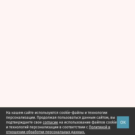
На нашем сайте используются cookie-файлы и технологии
персонализации. Продолжая пользоваться данным сайтом, вы
ОК
подтверждаете свое
согласие
на использование файлов cookie
и технологий персонализации в соответствии с
Политикой в
отношении обработки персональных данных.