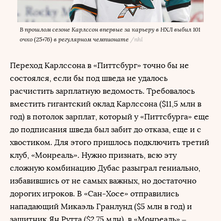
В прошлом сезоне Карлссон впервые за карьеру в НХЛ выбил 101
очко (25+76) в регулярном чемпионате
/
nhl
Переход Карлссона в «Питтсбург» точно бы не
состоялся, если бы под шведа не удалось
расчистить зарплатную ведомость. Требовалось
вместить гигантский оклад Карлссона ($11,5 млн в
год) в потолок зарплат, который у «Питтсбурга» еще
до подписания шведа был забит до отказа, еще и с
хвостиком. Для этого пришлось подключить третий
клуб, «Монреаль». Нужно признать, всю эту
сложную комбинацию Дубас разыграл гениально,
избавившись от не самых важных, но достаточно
дорогих игроков. В «Сан-Хосе» отправились
нападающий Микаэль Гранлунд ($5 млн в год) и
защитник Ян Рутта ($2,75 млн), в «Монреаль» –