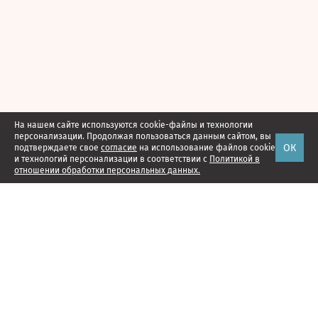
На нашем сайте используются cookie-файлы и технологии
персонализации. Продолжая пользоваться данным сайтом, вы
ОК
подтверждаете свое
согласие
на использование файлов cookie
и технологий персонализации в соответствии с
Политикой в
отношении обработки персональных данных.