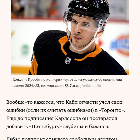
Кэпхит Кросби по контракту, действующему до окончания
сезона 2024/25, составляет $8,7 млн
/
wikimedia
Вообще-то кажется, что Кайл отчасти учел свои
ошибки (если их считать ошибками) в «Торонто».
Еще до подписания Карлссона он постарался
добавить «Питтсбургу» глубины и баланса.
Дубас подписал ставшего свободным агентом