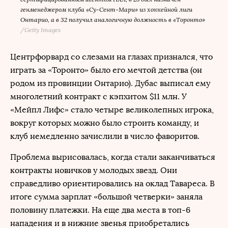
генменеджером клуба «Су-Сент-Мари» из хоккейной лиги
Онтарио, а в 32 получил аналогичную должность в «Торонто»
/
Getty Images
Центрфорвард со слезами на глазах признался, что
играть за «Торонто» было его мечтой детства (он
родом из провинции Онтарио). Дубас выписал ему
многолетний контракт с кэпхитом $11 млн. У
«Мейпл Лифс» стало четыре великолепных игрока,
вокруг которых можно было строить команду, и
клуб немедленно зачислили в число фаворитов.
Проблема вырисовалась, когда стали заканчиваться
контракты новичков у молодых звезд. Они
справедливо ориентировались на оклад Тавареса. В
итоге сумма зарплат «большой четверки» заняла
половину платежки. На еще два места в топ-6
нападения и в нижние звенья приобретались