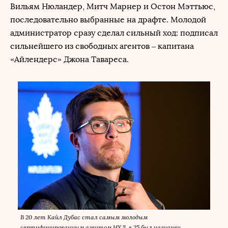
Вильям Нюландер, Митч Марнер и Остон Мэттьюс,
последовательно выбранные на драфте. Молодой
администратор сразу сделал сильный ход: подписал
сильнейшего из свободных агентов – капитана
«Айлендерс» Джона Тавареса.
В 20 лет Кайл Дубас стал самым молодым
сертифицированным агентом НХЛ, в 25 был назначен