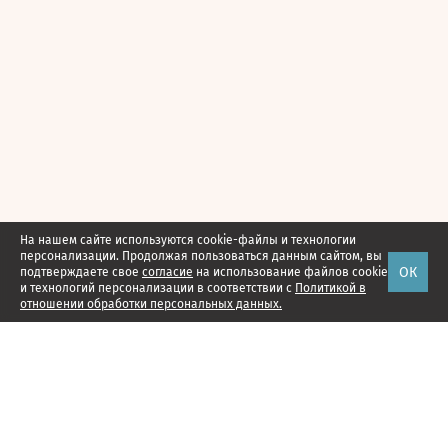
На нашем сайте используются cookie-файлы и технологии
персонализации. Продолжая пользоваться данным сайтом, вы
ОК
подтверждаете свое
согласие
на использование файлов cookie
и технологий персонализации в соответствии с
Политикой в
отношении обработки персональных данных.