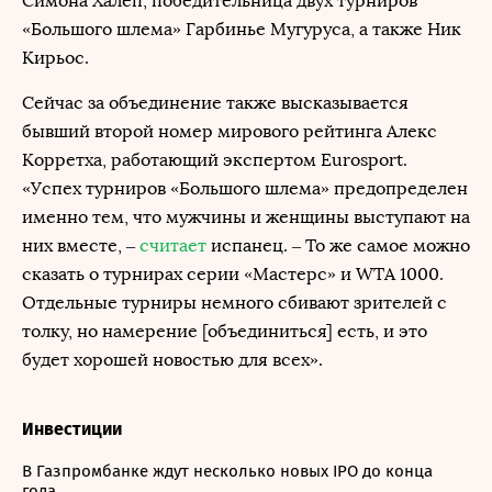
Симона Халеп, победительница двух турниров
«Большого шлема» Гарбинье Мугуруса, а также Ник
Кирьос.
Сейчас за объединение также высказывается
бывший второй номер мирового рейтинга Алекс
Корретха, работающий экспертом Eurosport.
«Успех турниров «Большого шлема» предопределен
именно тем, что мужчины и женщины выступают на
них вместе, –
считает
испанец. – То же самое можно
сказать о турнирах серии «Мастерс» и WTA 1000.
Отдельные турниры немного сбивают зрителей с
толку, но намерение [объединиться] есть, и это
будет хорошей новостью для всех».
Инвестиции
В Газпромбанке ждут несколько новых IPO до конца
года