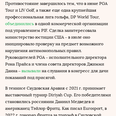
Противостояние завершилось тем, что в июне PGA
Tour и LIV Golf, а также еще одна крупнейшая
профессиональная лига гольфа, DP World Tour,
объединились
в одной коммерческой организации
под управлением PIF. Сделка заинтересовала
министерство юстиции США – в июле оно
инициировало проверку на предмет возможного
нарушения антимонопольных правил.
Руководителей PGA – исполнительного директора
Рона Прайса и члена совета директоров Джимми
Данна –
вызывали
на слушания в конгресс для дачи
показаний под присягой.
В теннисе Саудовская Аравия с 2021 г. принимает
выставочный турнир Diriyah Cup. Его победителями
становились россиянин Даниил Медведев и
американец Тэйлор Фритц. Как писал Eurosport, в
2022 г. гонорар Фритца за триумф в Саудовской