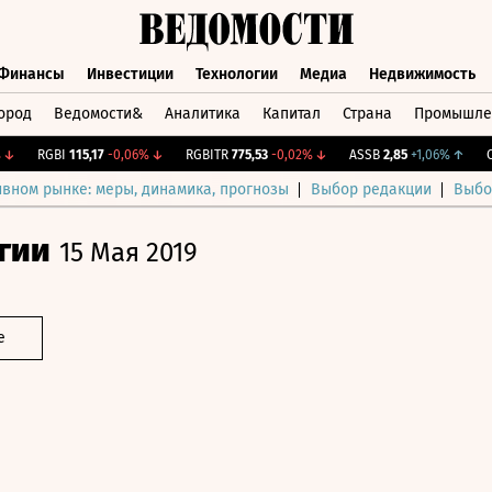
Финансы
Инвестиции
Технологии
Медиа
Недвижимость
ород
Ведомости&
Аналитика
Капитал
Страна
Промышле
а
Финансы
Инвестиции
Технологии
Медиа
Недвижимос
RGBI
115,17
-0,06%
↓
RGBITR
775,53
-0,02%
↓
ASSB
2,85
+1,06%
↑
CNY
ивном рынке: меры, динамика, прогнозы
Выбор редакции
Выбо
гии
15 Мая 2019
е