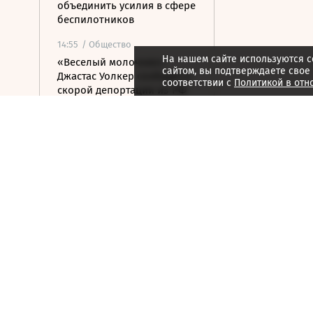
объединить усилия в сфере
беспилотников
14:55
/ Общество
На нашем сайте используются c
«Веселый молочник»
сайтом, вы подтверждаете свое
Джастас Уолкер сообщил о
соответствии с
Политикой в отн
скорой депортации из РФ
14:50
/
Город
Городок Форментера стал
самым дорогим на рынке
недвижимости Испании
14:47
/ Политика
«Ведомости» узнали
подробности иска
«Родины» к «Яблоку»
14:39
/ Общество
Кадр дня
14:35
/
Город
В Германии до ноября