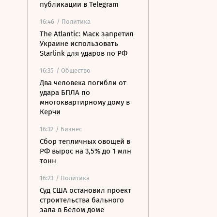
публикации в Telegram
16:46
/ Политика
The Atlantic: Маск запретил
Украине использовать
Starlink для ударов по РФ
16:35
/ Общество
Два человека погибли от
удара БПЛА по
многоквартирному дому в
Керчи
16:32
/ Бизнес
Сбор тепличных овощей в
РФ вырос на 3,5% до 1 млн
тонн
16:23
/ Политика
Суд США остановил проект
строительства бального
зала в Белом доме