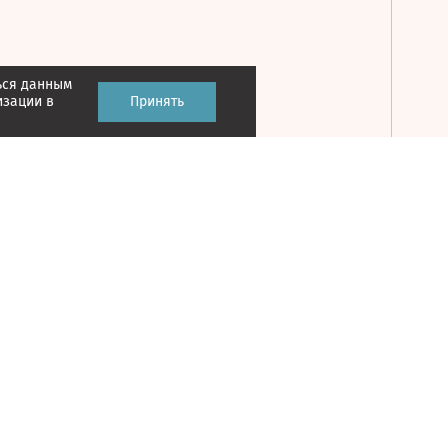
ься данным
Принять
изации в