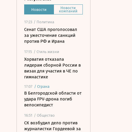
Новости
Новости
компаний
17:23
/ Политика
Сенат США проголосовал
за ужесточение санкций
против РФ и Ирана
17:15
/ Стиль жизни
Хорватия отказала
лидерам сборной России в
визах для участия в ЧЕ по
гимнастике
17:07
/
Страна
В Белгородской области от
удара FPV-дрона погиб
велосипедист
16:51
/ Общество
СК возбудил дело против
журналистки Гордеевой за