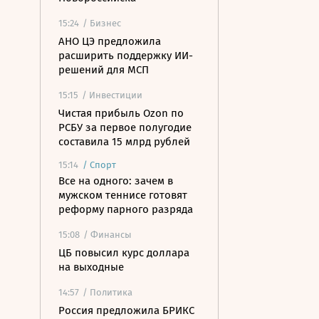
15:24
/ Бизнес
АНО ЦЭ предложила
расширить поддержку ИИ-
решений для МСП
15:15
/ Инвестиции
Чистая прибыль Ozon по
РСБУ за первое полугодие
составила 15 млрд рублей
15:14
/
Спорт
Все на одного: зачем в
мужском теннисе готовят
реформу парного разряда
15:08
/ Финансы
ЦБ повысил курс доллара
на выходные
14:57
/ Политика
Россия предложила БРИКС