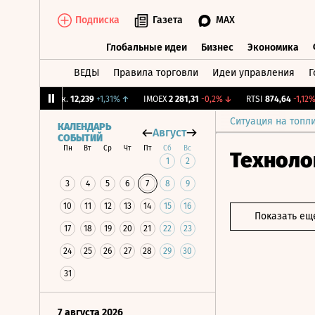
Подписка
Газета
MAX
Глобальные идеи
Бизнес
Экономика
ВЕДЫ
Правила торговли
Идеи управления
Г
Глобальные идеи
Бизнес
Экономик
CNY Бирж.
12,239
+1,31%
↑
IMOEX
2 281,31
-0,2%
↓
RTSI
874,64
-1,12%
↓
Ситуация на топл
КАЛЕНДАРЬ
Август
СОБЫТИЙ
Пн
Вт
Ср
Чт
Пт
Сб
Вс
Техноло
1
2
3
4
5
6
7
8
9
10
11
12
13
14
15
16
Показать ещ
17
18
19
20
21
22
23
24
25
26
27
28
29
30
31
7 августа 2026