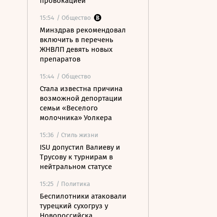
провокацией
15:54
/ Общество
Минздрав рекомендовал
включить в перечень
ЖНВЛП девять новых
препаратов
15:44
/ Общество
Стала известна причина
возможной депортации
семьи «Веселого
молочника» Уолкера
15:36
/ Стиль жизни
ISU допустил Валиеву и
Трусову к турнирам в
нейтральном статусе
15:25
/ Политика
Беспилотники атаковали
турецкий сухогруз у
Новороссийска