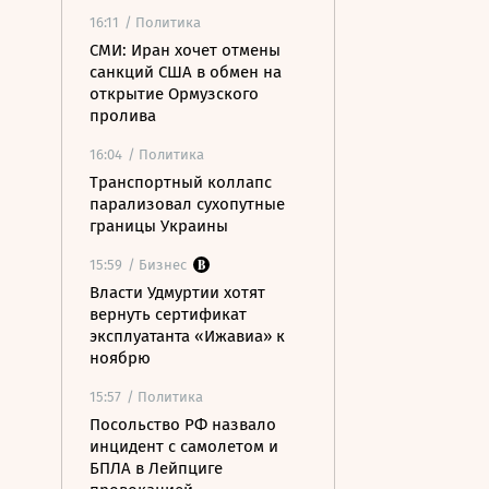
16:11
/ Политика
СМИ: Иран хочет отмены
санкций США в обмен на
открытие Ормузского
пролива
16:04
/ Политика
Транспортный коллапс
парализовал сухопутные
границы Украины
15:59
/ Бизнес
Власти Удмуртии хотят
вернуть сертификат
эксплуатанта «Ижавиа» к
ноябрю
15:57
/ Политика
Посольство РФ назвало
инцидент с самолетом и
БПЛА в Лейпциге