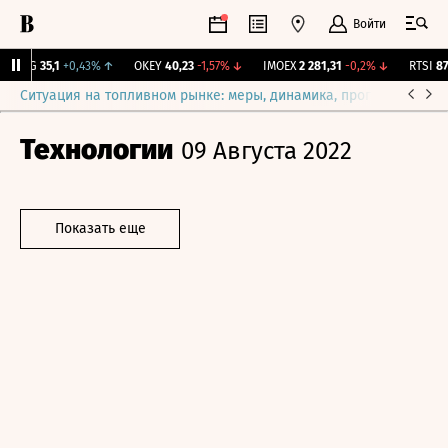
Войти
YAKG
35,1
+0,43%
↑
OKEY
40,23
-1,57%
↓
IMOEX
2 281,31
-0,2%
↓
RTSI
874
Ситуация на топливном рынке: меры, динамика, прогнозы
Выб
Технологии
09 Августа 2022
Показать еще