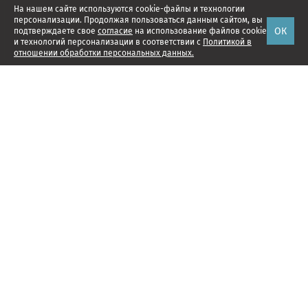
На нашем сайте используются cookie-файлы и технологии
персонализации. Продолжая пользоваться данным сайтом, вы
ОК
подтверждаете свое
согласие
на использование файлов cookie
и технологий персонализации в соответствии с
Политикой в
отношении обработки персональных данных.
Наши проекты
Подписка
Реклама
Справочник компаний
Об издании