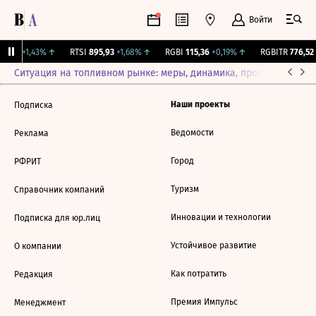
Войти
01,65
+1,43%
↑
RTSI
895,93
+1,68%
↑
RGBI
115,36
+0,19%
↑
RGBITR
776,52
Ситуация на топливном рынке: меры, динамика, прогнозы
Выб
Наши проекты
Подписка
Ведомости
Реклама
Город
РФРИТ
Туризм
Справочник компаний
Инновации и технологии
Подписка для юр.лиц
Устойчивое развитие
О компании
Как потратить
Редакция
Премия Импульс
Менеджмент