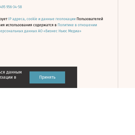
 495 956-34-58
ьзует
IP адреса, cookie и данные геолокации
Пользователей
овия использования содержатся в
Политике в отношении
персональных данных АО «Бизнес Ньюс Медиа»
ься данным
Принять
изации в