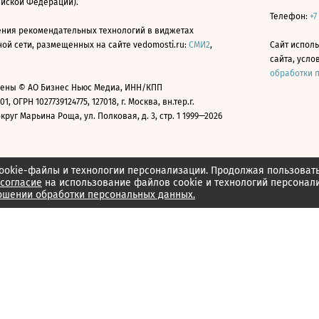
ийской Федерации).
Телефон:
+7
ния рекомендательных технологий в виджетах
й сети, размещенных на сайте vedomosti.ru:
СМИ2
,
Сайт испол
сайта, усл
обработки 
ены © АО Бизнес Ньюс Медиа, ИНН/КПП
01, ОГРН 1027739124775, 127018, г. Москва, вн.тер.г.
уг Марьина Роща, ул. Полковая, д. 3, стр. 1 1999—2026
ookie-файлы и технологии персонализации. Продолжая пользоват
согласие
на использование файлов cookie и технологий персонал
ошении обработки персональных данных.