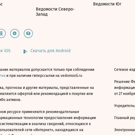
ьс
Ведомости Юг
Ведомости Северо-
Запад
я iOS
Скачать для Android
ание материалов допускается только при соблюдении
Сетевое изд
атки
и при наличии гиперссылки на vedomosti.ru
Решение Фе
ка, прогнозы и другие материалы, представленные на
информацио
 являются офертой или рекомендацией к покупке или
от 27 ноября
ибо активов.
Учредитель
ном ресурсе применяются рекомендательные
ормационные технологии предоставления информации
Главный ре
 систематизации и анализа сведений, относящихся к
ользователей сети «Интернет», находящихся на
Электронна