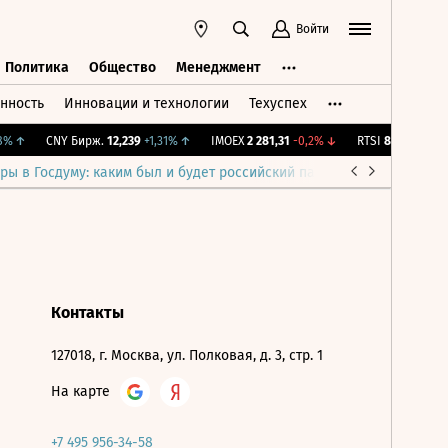
Войти
Политика
Общество
Менеджмент
нность
Инновации и технологии
Техуспех
ть
Политика
Общество
Менеджмент
%
↑
CNY Бирж.
12,239
+1,31%
↑
IMOEX
2 281,31
-0,2%
↓
RTSI
874,64
-1,12%
ры в Госдуму: каким был и будет российский парламент
Война н
Контакты
127018, г. Москва, ул. Полковая, д. 3, стр. 1
На карте
+7 495 956-34-58