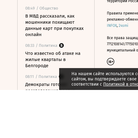
территории Росс
08:49
/ Общество
Правила примене
В МВД рассказали, как
рекламно-обменно
мошенники похищают
INFOX
,
24smi
данные карт при покупках
онлайн
Все права защищ
7712108141/7715010
08:33
/ Политика
муниципальный окр
Что известно об атаке на
жилые кварталы в
Белгороде
На нашем сайте используются c
08:11
/ Политика
сайтом, вы подтверждаете свое
Демократы готовят
соответствии с
Политикой в отн
расследования против
связанных с Трампом
компаний
07:49
/ Политика
СК возбудил дело о теракте
после атаки на Белгород