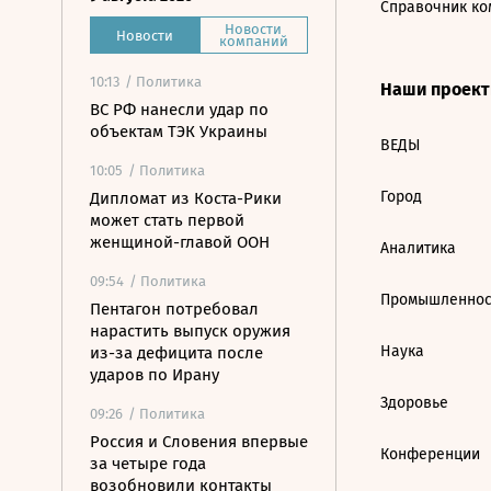
Справочник ко
Новости
Новости
компаний
10:13
/ Политика
Наши проек
ВС РФ нанесли удар по
объектам ТЭК Украины
ВЕДЫ
10:05
/ Политика
Город
Дипломат из Коста-Рики
может стать первой
женщиной-главой ООН
Аналитика
09:54
/ Политика
Промышленнос
Пентагон потребовал
нарастить выпуск оружия
Наука
из-за дефицита после
ударов по Ирану
Здоровье
09:26
/ Политика
Россия и Словения впервые
Конференции
за четыре года
возобновили контакты