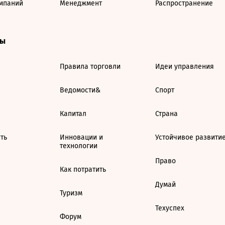
мпаний
Менеджмент
Распространение
ты
Правила торговли
Идеи управления
Ведомости&
Спорт
Капитал
Страна
ть
Инновации и
Устойчивое развити
технологии
Право
Как потратить
Думай
Туризм
Техуспех
Форум