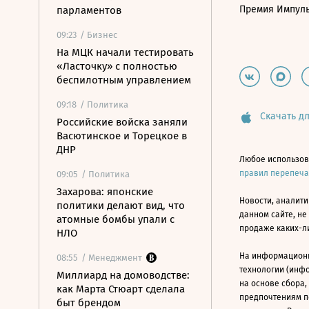
Премия Импул
парламентов
09:23
/ Бизнес
На МЦК начали тестировать
«Ласточку» с полностью
беспилотным управлением
09:18
/ Политика
Скачать дл
Российские войска заняли
Васютинское и Торецкое в
ДНР
Любое использов
правил перепеч
09:05
/ Политика
Захарова: японские
Новости, аналити
политики делают вид, что
данном сайте, не
атомные бомбы упали с
продаже каких-л
НЛО
На информацион
08:55
/ Менеджмент
технологии (инф
Миллиард на домоводстве:
на основе сбора,
как Марта Стюарт сделала
предпочтениям п
быт брендом