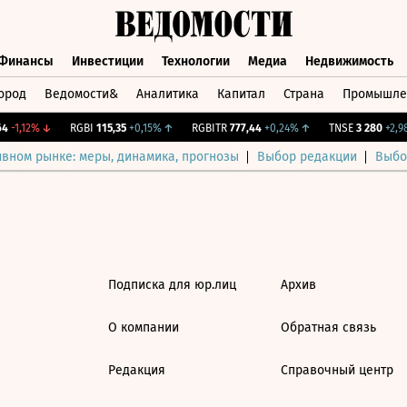
Финансы
Инвестиции
Технологии
Медиа
Недвижимость
ород
Ведомости&
Аналитика
Капитал
Страна
Промышле
а
Финансы
Инвестиции
Технологии
Медиа
Недвижимос
4
-1,12%
↓
RGBI
115,35
+0,15%
↑
RGBITR
777,44
+0,24%
↑
TNSE
3 280
+2,98
ивном рынке: меры, динамика, прогнозы
Выбор редакции
Выбо
Подписка для юр.лиц
Архив
О компании
Обратная связь
Редакция
Справочный центр