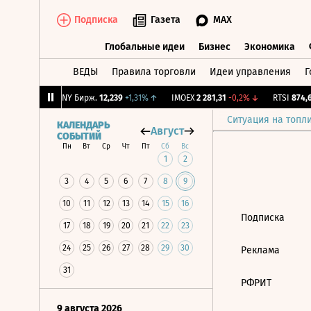
Подписка
Газета
MAX
Глобальные идеи
Бизнес
Экономика
ВЕДЫ
Правила торговли
Идеи управления
Г
Глобальные идеи
Бизнес
Экономик
0
+2,98%
↑
CNY Бирж.
12,239
+1,31%
↑
IMOEX
2 281,31
-0,2%
↓
RTSI
874,6
Ситуация на топл
КАЛЕНДАРЬ
Август
СОБЫТИЙ
Пн
Вт
Ср
Чт
Пт
Сб
Вс
1
2
3
4
5
6
7
8
9
10
11
12
13
14
15
16
Подписка
17
18
19
20
21
22
23
24
25
26
27
28
29
30
Реклама
31
РФРИТ
9 августа 2026