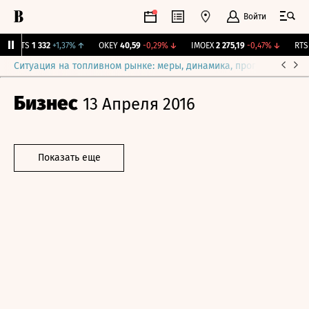
Войти
MGTS
1 332
+1,37%
↑
OKEY
40,59
-0,29%
↓
IMOEX
2 275,19
-0,47%
↓
RTSI
Ситуация на топливном рынке: меры, динамика, прогнозы
Выб
Бизнес
13 Апреля 2016
Показать еще