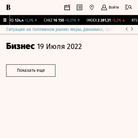
Войти
ABRD
124,4
+1,3%
↑
CHKZ
16 150
+0,31%
↑
IMOEX
2 281,31
-0,2%
↓
RTSI
Ситуация на топливном рынке: меры, динамика, прогнозы
Выб
Бизнес
19 Июля 2022
Показать еще