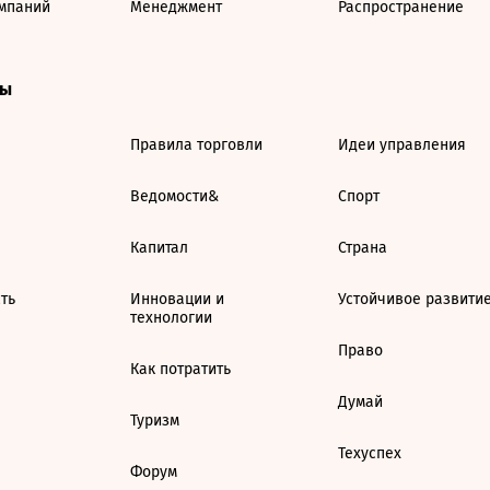
мпаний
Менеджмент
Распространение
ты
Правила торговли
Идеи управления
Ведомости&
Спорт
Капитал
Страна
ть
Инновации и
Устойчивое развити
технологии
Право
Как потратить
Думай
Туризм
Техуспех
Форум