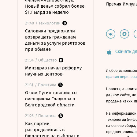
Фильм «Человек-паук:
Премия Импул
Новый день» собрал более
$1,1 млрд за неделю
21:40
/ Технологии
Силовики предложили
возвращать гражданам
деньги за услуги риэлторов
при обмане
Скачать дл
21:34
/ Общество
Минздрав начал реформу
Любое использов
научных центров
правил перепеч
21:31
/ Политика
Новости, аналити
О чем Путин говорил со
данном сайте, не
сменщиком Гладкова в
продаже каких-л
Белгородской области
На информацион
21:26
/ Политика
технологии (инф
Как партии
на основе сбора,
распределились в
предпочтениям п
бюллетене на выборах в