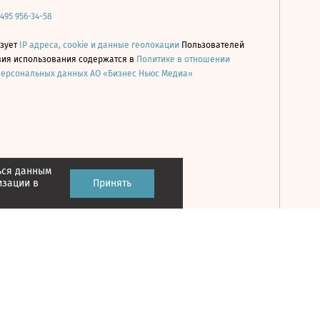
 495 956-34-58
ьзует
IP адреса, cookie и данные геолокации
Пользователей
овия использования содержатся в
Политике в отношении
персональных данных АО «Бизнес Ньюс Медиа»
ься данным
Принять
изации в