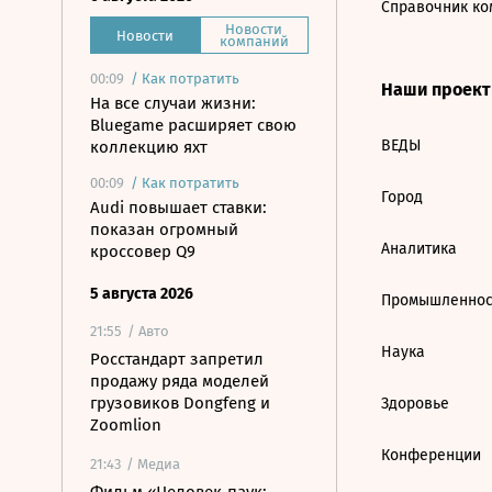
Справочник ко
Новости
Новости
компаний
00:09
/
Как потратить
Наши проек
На все случаи жизни:
Bluegame расширяет свою
ВЕДЫ
коллекцию яхт
00:09
/
Как потратить
Город
Audi повышает ставки:
показан огромный
Аналитика
кроссовер Q9
5 августа 2026
Промышленнос
21:55
/ Авто
Наука
Росстандарт запретил
продажу ряда моделей
грузовиков Dongfeng и
Здоровье
Zoomlion
Конференции
21:43
/ Медиа