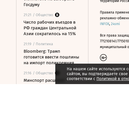
территории Росс
Госдуму
Правила примене
21:21
/ Общество
рекламно-обменно
Число рабочих въездов в
INFOX
,
24smi
РФ граждан Центральной
Азии сократилось на 15%
Все права защищ
7712108141/7715010
21:19
/ Политика
муниципальный окр
Bloomberg: Трамп
готовится ввести пошлины
на импорт поликремния
На нашем сайте используются c
21:16
/ Общество
сайтом, вы подтверждаете свое
соответствии с
Политикой в отн
Минспорт расширит
перечень спортивных
организаций для
налогового вычета
21:10
/ Экономика
Почему нефтегазовые
доходы бюджета в июле
достигли максимума с