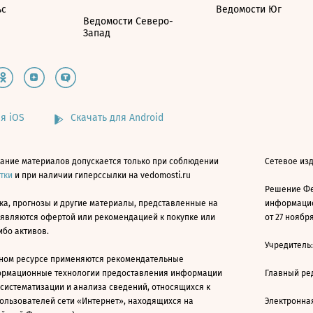
ьс
Ведомости Юг
Ведомости Северо-
Запад
я iOS
Скачать для Android
ание материалов допускается только при соблюдении
Сетевое изд
атки
и при наличии гиперссылки на vedomosti.ru
Решение Фе
ка, прогнозы и другие материалы, представленные на
информацио
 являются офертой или рекомендацией к покупке или
от 27 ноября
ибо активов.
Учредитель
ном ресурсе применяются рекомендательные
ормационные технологии предоставления информации
Главный ре
 систематизации и анализа сведений, относящихся к
ользователей сети «Интернет», находящихся на
Электронна