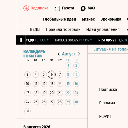
Подписка
Газета
MAX
Глобальные идеи
Бизнес
Экономика
ВЕДЫ
Правила торговли
Идеи управления
Г
Глобальные идеи
Бизнес
Экономик
↓
CNY Бирж.
11,99
+0,33%
↑
IMOEX
2 301,65
+1,43%
↑
RTSI
895,93
+1,68%
Ситуация на топл
КАЛЕНДАРЬ
Август
СОБЫТИЙ
Пн
Вт
Ср
Чт
Пт
Сб
Вс
1
2
3
4
5
6
7
8
9
10
11
12
13
14
15
16
Подписка
17
18
19
20
21
22
23
24
25
26
27
28
29
30
Реклама
31
РФРИТ
6 августа 2026