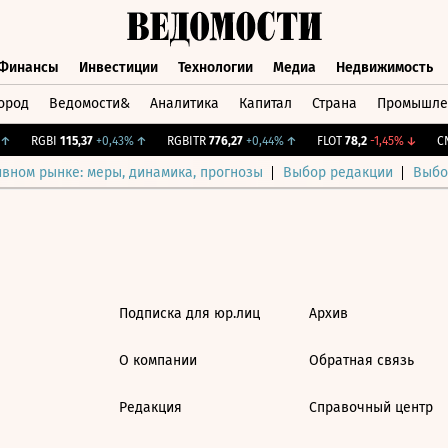
Финансы
Инвестиции
Технологии
Медиа
Недвижимость
ород
Ведомости&
Аналитика
Капитал
Страна
Промышле
а
Финансы
Инвестиции
Технологии
Медиа
Недвижимос
↑
RGBI
115,37
+0,43%
↑
RGBITR
776,27
+0,44%
↑
FLOT
78,2
-1,45%
↓
CNY
ивном рынке: меры, динамика, прогнозы
Выбор редакции
Выбо
Подписка для юр.лиц
Архив
О компании
Обратная связь
Редакция
Справочный центр