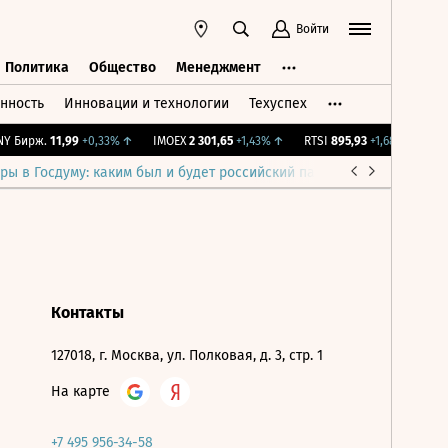
Войти
Политика
Общество
Менеджмент
нность
Инновации и технологии
Техуспех
ть
Политика
Общество
Менеджмент
 Бирж.
11,99
+0,33%
↑
IMOEX
2 301,65
+1,43%
↑
RTSI
895,93
+1,68%
↑
RG
ры в Госдуму: каким был и будет российский парламент
Война н
Контакты
127018, г. Москва, ул. Полковая, д. 3, стр. 1
На карте
+7 495 956-34-58