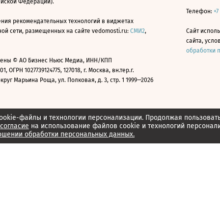
ийской Федерации).
Телефон:
+7
ния рекомендательных технологий в виджетах
й сети, размещенных на сайте vedomosti.ru:
СМИ2
,
Сайт испол
сайта, усл
обработки 
ены © АО Бизнес Ньюс Медиа, ИНН/КПП
01, ОГРН 1027739124775, 127018, г. Москва, вн.тер.г.
уг Марьина Роща, ул. Полковая, д. 3, стр. 1 1999—2026
ookie-файлы и технологии персонализации. Продолжая пользоват
согласие
на использование файлов cookie и технологий персонал
ошении обработки персональных данных.