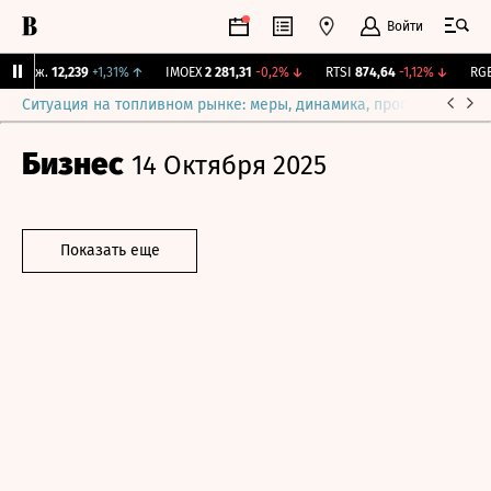
Войти
 Бирж.
12,239
+1,31%
↑
IMOEX
2 281,31
-0,2%
↓
RTSI
874,64
-1,12%
↓
RGBI
Ситуация на топливном рынке: меры, динамика, прогнозы
Выб
Бизнес
14 Октября 2025
Показать еще