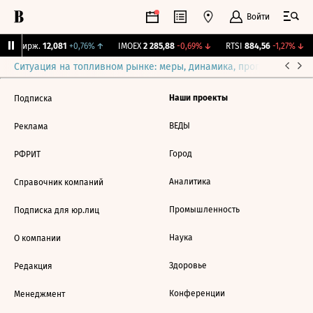
Войти
CNY Бирж.
12,081
+0,76%
↑
IMOEX
2 285,88
-0,69%
↓
RTSI
884,56
-1,27%
↓
Ситуация на топливном рынке: меры, динамика, прогнозы
Выб
Наши проекты
Подписка
ВЕДЫ
Реклама
Город
РФРИТ
Аналитика
Справочник компаний
Промышленность
Подписка для юр.лиц
Наука
О компании
Здоровье
Редакция
Конференции
Менеджмент