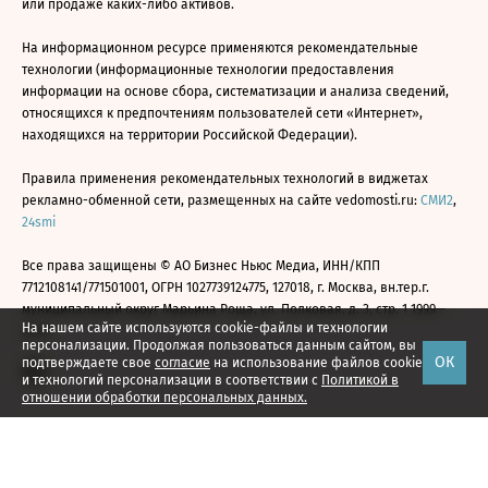
или продаже каких-либо активов.
На информационном ресурсе применяются рекомендательные
технологии (информационные технологии предоставления
информации на основе сбора, систематизации и анализа сведений,
относящихся к предпочтениям пользователей сети «Интернет»,
находящихся на территории Российской Федерации).
Правила применения рекомендательных технологий в виджетах
рекламно-обменной сети, размещенных на сайте vedomosti.ru:
СМИ2
,
24smi
Все права защищены © АО Бизнес Ньюс Медиа, ИНН/КПП
7712108141/771501001, ОГРН 1027739124775, 127018, г. Москва, вн.тер.г.
муниципальный округ Марьина Роща, ул. Полковая, д. 3, стр. 1 1999—
На нашем сайте используются cookie-файлы и технологии
2026
персонализации. Продолжая пользоваться данным сайтом, вы
ОК
подтверждаете свое
согласие
на использование файлов cookie
и технологий персонализации в соответствии с
Политикой в
отношении обработки персональных данных.