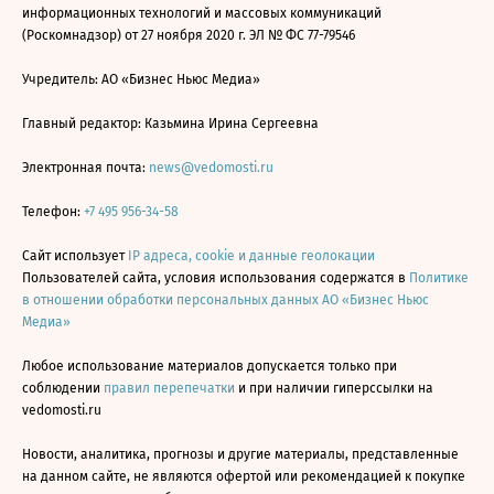
информационных технологий и массовых коммуникаций
(Роскомнадзор) от 27 ноября 2020 г. ЭЛ № ФС 77-79546
Учредитель: АО «Бизнес Ньюс Медиа»
Главный редактор: Казьмина Ирина Сергеевна
Электронная почта:
news@vedomosti.ru
Телефон:
+7 495 956-34-58
Сайт использует
IP адреса, cookie и данные геолокации
Пользователей сайта, условия использования содержатся в
Политике
в отношении обработки персональных данных АО «Бизнес Ньюс
Медиа»
Любое использование материалов допускается только при
соблюдении
правил перепечатки
и при наличии гиперссылки на
vedomosti.ru
Новости, аналитика, прогнозы и другие материалы, представленные
на данном сайте, не являются офертой или рекомендацией к покупке