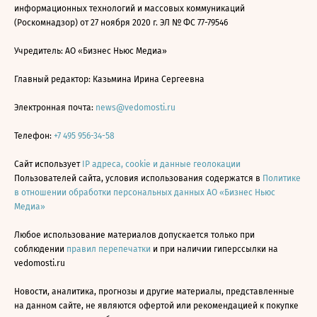
информационных технологий и массовых коммуникаций
(Роскомнадзор) от 27 ноября 2020 г. ЭЛ № ФС 77-79546
Учредитель: АО «Бизнес Ньюс Медиа»
Главный редактор: Казьмина Ирина Сергеевна
Электронная почта:
news@vedomosti.ru
Телефон:
+7 495 956-34-58
Сайт использует
IP адреса, cookie и данные геолокации
Пользователей сайта, условия использования содержатся в
Политике
в отношении обработки персональных данных АО «Бизнес Ньюс
Медиа»
Любое использование материалов допускается только при
соблюдении
правил перепечатки
и при наличии гиперссылки на
vedomosti.ru
Новости, аналитика, прогнозы и другие материалы, представленные
на данном сайте, не являются офертой или рекомендацией к покупке