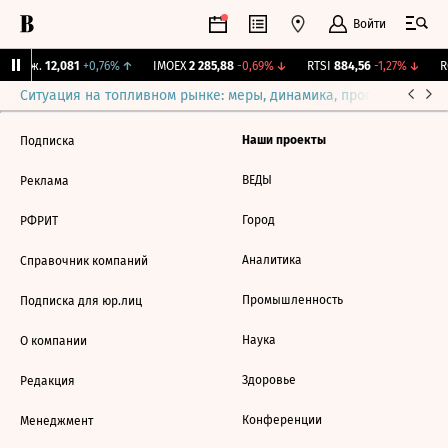
Войти
 Бирж.
12,081
+0,76%
↑
IMOEX
2 285,88
-0,69%
↓
RTSI
884,56
-1,27%
↓
RG
Ситуация на топливном рынке: меры, динамика, прогнозы
Выб
Наши проекты
Подписка
ВЕДЫ
Реклама
Город
РФРИТ
Аналитика
Справочник компаний
Промышленность
Подписка для юр.лиц
Наука
О компании
Здоровье
Редакция
Конференции
Менеджмент