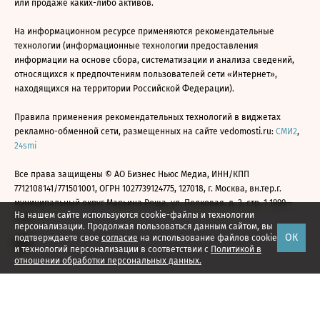
или продаже каких-либо активов.
На информационном ресурсе применяются рекомендательные
технологии (информационные технологии предоставления
информации на основе сбора, систематизации и анализа сведений,
относящихся к предпочтениям пользователей сети «Интернет»,
находящихся на территории Российской Федерации).
Правила применения рекомендательных технологий в виджетах
рекламно-обменной сети, размещенных на сайте vedomosti.ru:
СМИ2
,
24smi
Все права защищены © АО Бизнес Ньюс Медиа, ИНН/КПП
7712108141/771501001, ОГРН 1027739124775, 127018, г. Москва, вн.тер.г.
муниципальный округ Марьина Роща, ул. Полковая, д. 3, стр. 1 1999—
На нашем сайте используются cookie-файлы и технологии
2026
персонализации. Продолжая пользоваться данным сайтом, вы
ОК
подтверждаете свое
согласие
на использование файлов cookie
и технологий персонализации в соответствии с
Политикой в
отношении обработки персональных данных.