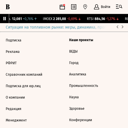
Войти
 Бирж.
12,081
+0,76%
↑
IMOEX
2 285,88
-0,69%
↓
RTSI
884,56
-1,27%
↓
RG
Ситуация на топливном рынке: меры, динамика, прогнозы
Выб
Наши проекты
Подписка
ВЕДЫ
Реклама
Город
РФРИТ
Аналитика
Справочник компаний
Промышленность
Подписка для юр.лиц
Наука
О компании
Здоровье
Редакция
Конференции
Менеджмент