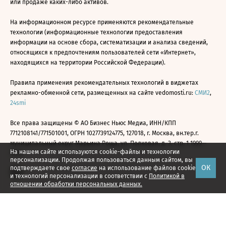
или продаже каких-либо активов.
На информационном ресурсе применяются рекомендательные
технологии (информационные технологии предоставления
информации на основе сбора, систематизации и анализа сведений,
относящихся к предпочтениям пользователей сети «Интернет»,
находящихся на территории Российской Федерации).
Правила применения рекомендательных технологий в виджетах
рекламно-обменной сети, размещенных на сайте vedomosti.ru:
СМИ2
,
24smi
Все права защищены © АО Бизнес Ньюс Медиа, ИНН/КПП
7712108141/771501001, ОГРН 1027739124775, 127018, г. Москва, вн.тер.г.
муниципальный округ Марьина Роща, ул. Полковая, д. 3, стр. 1 1999—
На нашем сайте используются cookie-файлы и технологии
2026
персонализации. Продолжая пользоваться данным сайтом, вы
ОК
подтверждаете свое
согласие
на использование файлов cookie
и технологий персонализации в соответствии с
Политикой в
отношении обработки персональных данных.