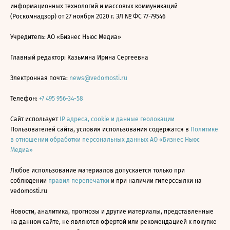
информационных технологий и массовых коммуникаций
(Роскомнадзор) от 27 ноября 2020 г. ЭЛ № ФС 77-79546
Учредитель: АО «Бизнес Ньюс Медиа»
Главный редактор: Казьмина Ирина Сергеевна
Электронная почта:
news@vedomosti.ru
Телефон:
+7 495 956-34-58
Сайт использует
IP адреса, cookie и данные геолокации
Пользователей сайта, условия использования содержатся в
Политике
в отношении обработки персональных данных АО «Бизнес Ньюс
Медиа»
Любое использование материалов допускается только при
соблюдении
правил перепечатки
и при наличии гиперссылки на
vedomosti.ru
Новости, аналитика, прогнозы и другие материалы, представленные
на данном сайте, не являются офертой или рекомендацией к покупке