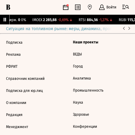
Войти
CNY Бирж.
0
0%
IMOEX
2 285,88
-0,69%
↓
RTSI
884,56
-1,27%
↓
RGBI
115,3
Ситуация на топливном рынке: меры, динамика, прогнозы
Выб
Наши проекты
Подписка
ВЕДЫ
Реклама
Город
РФРИТ
Аналитика
Справочник компаний
Промышленность
Подписка для юр.лиц
Наука
О компании
Здоровье
Редакция
Конференции
Менеджмент