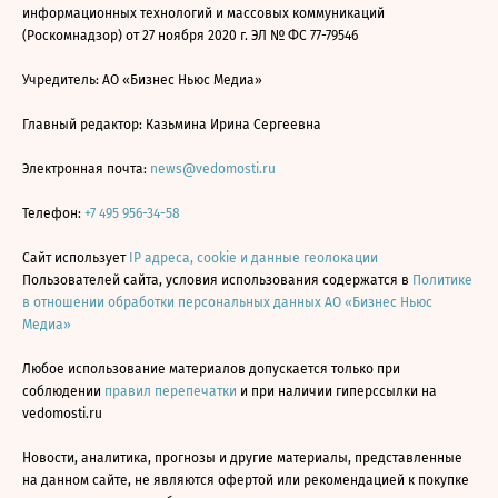
информационных технологий и массовых коммуникаций
(Роскомнадзор) от 27 ноября 2020 г. ЭЛ № ФС 77-79546
Учредитель: АО «Бизнес Ньюс Медиа»
Главный редактор: Казьмина Ирина Сергеевна
Электронная почта:
news@vedomosti.ru
Телефон:
+7 495 956-34-58
Сайт использует
IP адреса, cookie и данные геолокации
Пользователей сайта, условия использования содержатся в
Политике
в отношении обработки персональных данных АО «Бизнес Ньюс
Медиа»
Любое использование материалов допускается только при
соблюдении
правил перепечатки
и при наличии гиперссылки на
vedomosti.ru
Новости, аналитика, прогнозы и другие материалы, представленные
на данном сайте, не являются офертой или рекомендацией к покупке