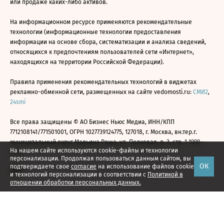
или продаже каких-либо активов.
На информационном ресурсе применяются рекомендательные
технологии (информационные технологии предоставления
информации на основе сбора, систематизации и анализа сведений,
относящихся к предпочтениям пользователей сети «Интернет»,
находящихся на территории Российской Федерации).
Правила применения рекомендательных технологий в виджетах
рекламно-обменной сети, размещенных на сайте vedomosti.ru:
СМИ2
,
24smi
Все права защищены © АО Бизнес Ньюс Медиа, ИНН/КПП
7712108141/771501001, ОГРН 1027739124775, 127018, г. Москва, вн.тер.г.
муниципальный округ Марьина Роща, ул. Полковая, д. 3, стр. 1 1999—
На нашем сайте используются cookie-файлы и технологии
2026
персонализации. Продолжая пользоваться данным сайтом, вы
ОК
подтверждаете свое
согласие
на использование файлов cookie
и технологий персонализации в соответствии с
Политикой в
отношении обработки персональных данных.